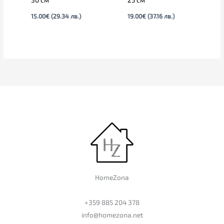
15.00
€
(29.34 лв.)
19.00
€
(37.16 лв.)
HomeZona
+359 885 204 378
info@homezona.net