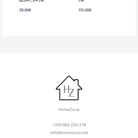
29.00
€
115.00
€
HomeZona
+359 885 204 378
info@homezona.net