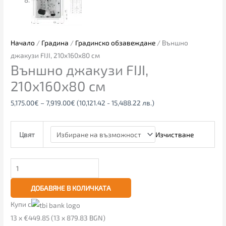
Начало
/
Градина
/
Градинско обзавеждане
/ Външно
джакузи FIJI, 210x160x80 cм
Външно джакузи FIJI,
210x160x80 cм
5,175.00
€
–
7,919.00
€
(10,121.42 - 15,488.22 лв.)
Изчистване
Цвят
ДОБАВЯНЕ В КОЛИЧКАТА
Купи с
13 x €449.85 (13 x 879.83 BGN)