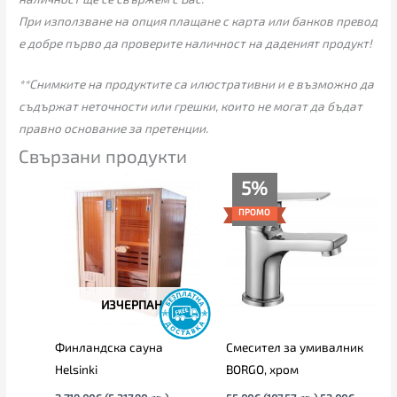
При използване на опция плащане с карта или банков превод
е добре първо да проверите наличност на даденият продукт!
**Снимките на продуктите са илюстративни и е възможно да
съдържат неточности или грешки, които не могат да бъдат
правно основание за претенции.
Свързани продукти
Текущата
Original
5%
цена
price
е:
was:
ПРОМО
52.00€
55.00€
(101.70
(107.57
лв.).
лв.).
ИЗЧЕРПАН
Финландска сауна
Смесител за умивалник
Helsinki
BORGO, хром