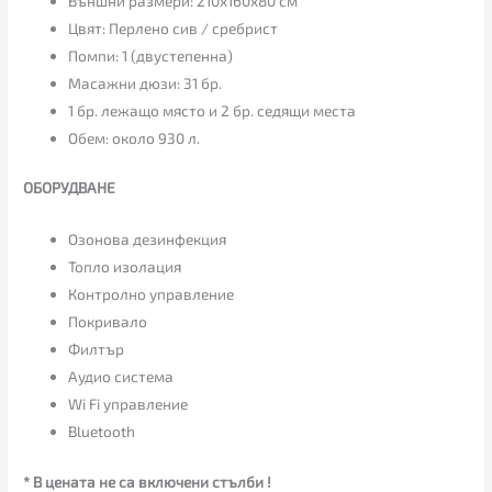
Външни размери: 210x160x80 см
Цвят: Перлено сив / сребрист
Помпи: 1 (двустепенна)
Масажни дюзи: 31 бр.
1 бр. лежащо място и 2 бр. седящи места
Обем: около 930 л.
ОБОРУДВАНЕ
Озонова дезинфекция
Топло изолация
Контролно управление
Покривало
Филтър
Аудио система
Wi Fi управление
Bluetooth
* В цената не са включени стълби !