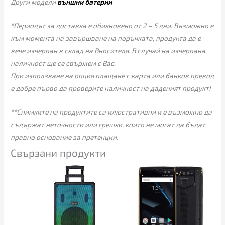
Други модели
външни батерии
*Периодът за доставка е обикновено от 2 – 5 дни. Възможно е
към момента на завършване на поръчката, продукта да е
вече изчерпан в склад на Вносителя. В случай на изчерпана
наличност ще се свържем с Вас.
При използване на опция плащане с карта или банков превод
е добре първо да проверите наличност на даденият продукт!
**Снимките на продуктите са илюстративни и е възможно да
съдържат неточности или грешки, които не могат да бъдат
правно основание за претенции.
Свързани продукти