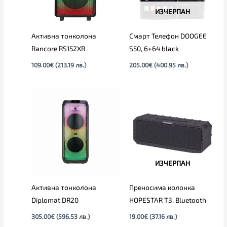
ИЗЧЕРПАН
Активна тонколона
Смарт Телефон DOOGEE
Rancore RS152XR
S50, 6+64 black
109.00
€
(213.19 лв.)
205.00
€
(400.95 лв.)
ИЗЧЕРПАН
Активна тонколона
Преносима колонка
Diplomat DR20
HOPESTAR T3, Bluetooth
305.00
€
(596.53 лв.)
19.00
€
(37.16 лв.)