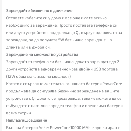
Зареждайте безжично в движение
Оставете кабелите си у дома и все още имате всичко
необходимо за зареждане. Просто поставете телефона си
или друго устройство, поддържащо Qi, върху подложката за
зареждане, за да получите 5W безжично зареждане – в
дланта или в джоба си.
Зареждане на множество устройства
Зареждайте телефона си безжично, докато зареждате до 2
други устройства едновременно чрез двойни USB портове.
(12W обща максимална мощност)
Когато е свързан към стената, външната батерия PowerCore
продължава да осигурява безжично зареждане на вашите
устройства с Qi, докато се презарежда, така че можете да се
събуждате с напълно зареден телефон и преносима батерия
всяка сутрин.
Неплъзгащ се дизайн
Външна батерия Anker PowerCore 10000 MAh е проектиран с