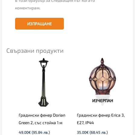
в този браузър за следващия път когато
коментирам.
Свързани продукти
ИЗЧЕРПАН
Градински фенер Dorian
Градински фенер Erica 3,
Green 2, със стойка 1 м
E27, IP44
49.00
€
(95.84 лв.)
35.00
€
(68.45 лв.)