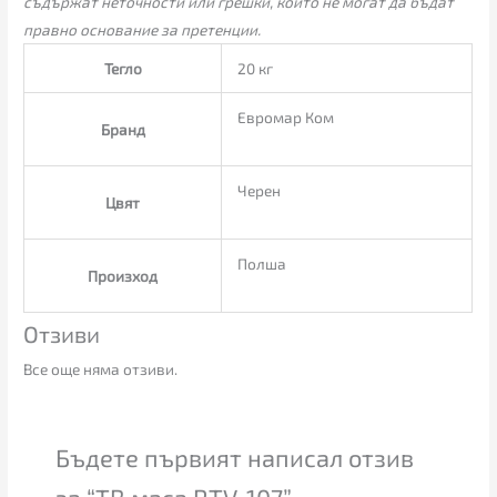
съдържат неточности или грешки, които не могат да бъдат
правно основание за претенции.
Тегло
20 кг
Евромар Ком
Бранд
Черен
Цвят
Полша
Произход
Отзиви
Все още няма отзиви.
Бъдете първият написал отзив
за “ТВ маса RTV-107”