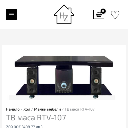
Skip
♡
to
content
Начало
/
Хол
/
Малки мебели
/ ТВ маса RTV-107
ТВ маса RTV-107
209.00
€
(408.77 лв.)