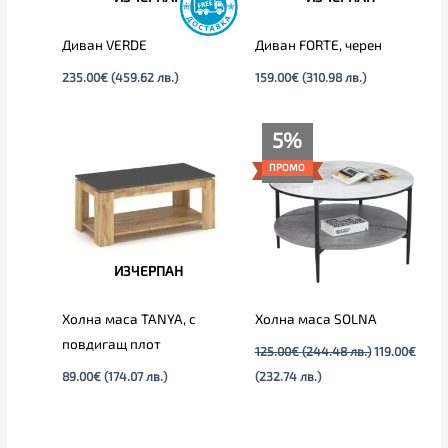
Диван VERDE
Диван FORTE, черен
235.00
€
(459.62 лв.)
159.00
€
(310.98 лв.)
Текущата
Original
5%
цена
price
е:
was:
ПРОМО
119.00€
125.00€
(232.74
(244.48
лв.).
лв.).
ИЗЧЕРПАН
Холна маса TANYA, с
Холна маса SOLNA
повдигащ плот
125.00
€
(244.48 лв.)
119.00
€
89.00
€
(174.07 лв.)
(232.74 лв.)