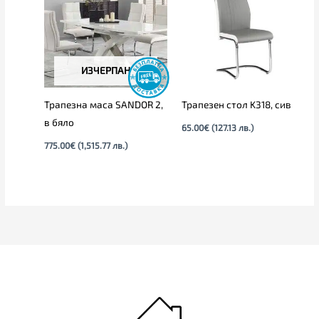
ИЗЧЕРПАН
Трапезна маса SANDOR 2,
Трапезен стол K318, сив
в бяло
65.00
€
(127.13 лв.)
775.00
€
(1,515.77 лв.)