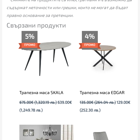
съдържат неточности или грешки, които не могат да бъдат
правно основание за претенции.
Свързани продукти
Текущата
Original
Текущата
Original
5%
4%
цена
price
цена
price
е:
was:
е:
was:
ПРОМО
ПРОМО
639.00€
675.00€
129.00€
135.00€
(1,249.78
(1,320.19
(252.30
(264.04
лв.).
лв.).
лв.).
лв.).
Трапезна маса SKALA
Трапезна маса EDGAR
675.00
€
(1,320.19 лв.)
639.00
€
135.00
€
(264.04 лв.)
129.00
€
(1,249.78 лв.)
(252.30 лв.)