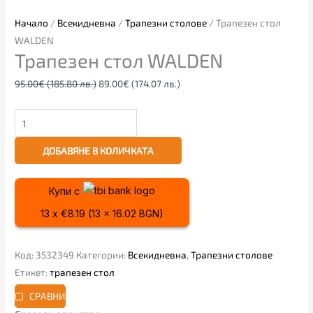
Начало
/
Всекидневна
/
Трапезни столове
/ Трапезен стол
WALDEN
Трапезен стол WALDEN
95.00
€
(185.80 лв.)
89.00
€
(174.07 лв.)
ДОБАВЯНЕ В КОЛИЧКАТА
Купи с
13 x €8.19 (13 x 16.02 BGN)
Код:
3532349
Категории:
Всекидневна
,
Трапезни столове
Етикет:
трапезен стол
СРАВНИ