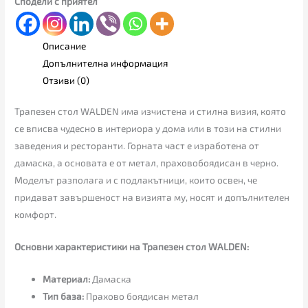
Сподели с приятел
Описание
Допълнителна информация
Отзиви (0)
Трапезен стол WALDEN има изчистена и стилна визия, която
се вписва чудесно в интериора у дома или в този на стилни
заведения и ресторанти. Горната част е изработена от
дамаска, а основата е от метал, праховобоядисан в черно.
Моделът разполага и с подлакътници, които освен, че
придават завършеност на визията му, носят и допълнителен
комфорт.
Основни характеристики на Трапезен стол WALDEN:
Материал:
Дамаска
Тип база:
Прахово боядисан метал