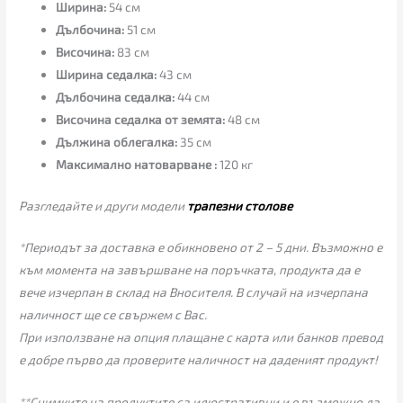
Ширина:
54 см
Дълбочина:
51 см
Височина:
83 см
Ширина седалка:
43 см
Дълбочина седалка:
44 см
Височина седалка от земята:
48 см
Дължина облегалка:
35 см
Максимално натоварване :
120 кг
Разгледайте и други модели
трапезни столове
*Периодът за доставка е обикновено от 2 – 5 дни. Възможно е
към момента на завършване на поръчката, продукта да е
вече изчерпан в склад на Вносителя. В случай на изчерпана
наличност ще се свържем с Вас.
При използване на опция плащане с карта или банков превод
е добре първо да проверите наличност на даденият продукт!
**Снимките на продуктите са илюстративни и е възможно да