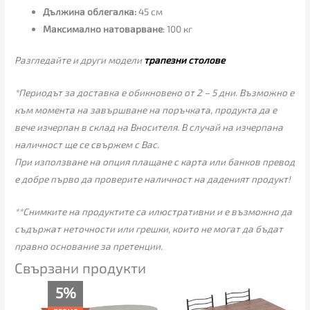
Дължина облегалка:
45 см
Максимално натоварване
: 100 кг
Разгледайте и други модели
трапезни столове
*Периодът за доставка е обикновено от 2 – 5 дни. Възможно е
към момента на завършване на поръчката, продукта да е
вече изчерпан в склад на Вносителя. В случай на изчерпана
наличност ще се свържем с Вас.
При използване на опция плащане с карта или банков превод
е добре първо да проверите наличност на даденият продукт!
**Снимките на продуктите са илюстративни и е възможно да
съдържат неточности или грешки, които не могат да бъдат
правно основание за претенции.
Свързани продукти
Текущата
Original
5%
цена
price
е:
was: