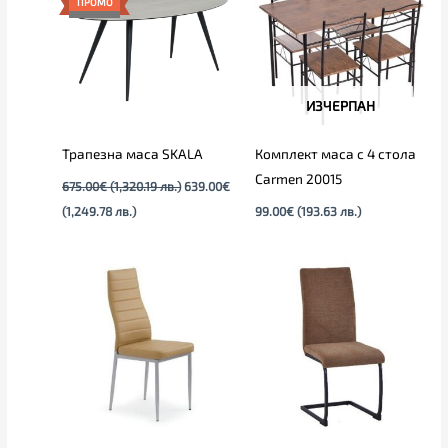
ПРОМО
639.00€
675.00€
(1,249.78
(1,320.19
лв.).
лв.).
ИЗЧЕРПАН
Трапезна маса SKALA
Комплект маса с 4 стола
Carmen 20015
675.00
€
(1,320.19 лв.)
639.00
€
(1,249.78 лв.)
99.00
€
(193.63 лв.)