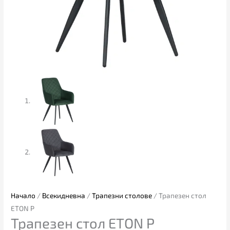
Начало
/
Всекидневна
/
Трапезни столове
/ Трапезен стол
ETON P
Трапезен стол ETON P