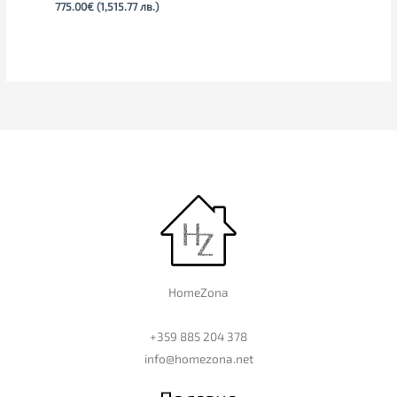
775.00
€
(1,515.77 лв.)
HomeZona
+359 885 204 378
info@homezona.net