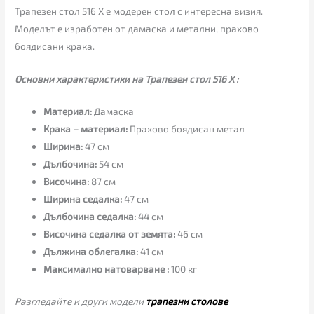
Трапезен стол 516 X е модерен стол с интересна визия.
Моделът е изработен от дамаска и метални, прахово
боядисани крака.
Основни характеристики на Трапезен стол 516 X :
Материал:
Дамаска
Крака – материал:
Прахово боядисан метал
Ширина:
47 см
Дълбочина:
54 см
Височина:
87 см
Ширина седалка:
47 см
Дълбочина седалка:
44 см
Височина седалка от земята:
46 см
Дължина облегалка:
41 см
Максимално натоварване :
100 кг
Разгледайте и други модели
трапезни столове