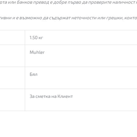
рта или банков превод е добре първо да проверите наличност 
ивни и е възможно да съдържат неточности или грешки, които
1.50 кг
Muhler
Бял
За сметка на Клиент