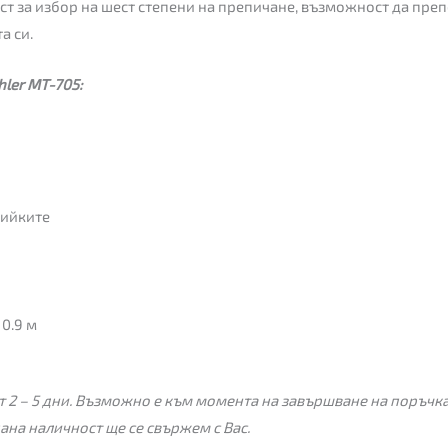
ст за избор на шест степени на препичане, възможност да преп
а си.
ler MT-705:
лийките
0.9 м
 2 – 5 дни. Възможно е към момента на завършване на поръчкат
пана наличност ще се свържем с Вас.