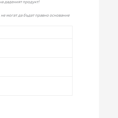
на даденият продукт!
 не могат да бъдат правно основание