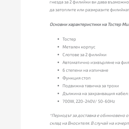
гнезда за 2 филийки ви дава възможно
да затоплите или размразите филийкат
Основни характеристики на Тостер Muh
Тостер
Метален корпус
Слотове за 2 филийки
Автоматично изхвърляне на фи
6 степени на изпичане
Функция стоп
Подвижна тавичка за трохи
Дължина на захранващия кабел: 
700W, 220-240V/ 50-60Hz
*Периодът за доставка е обикновено от
склад на Вносителя. В случай на изчер