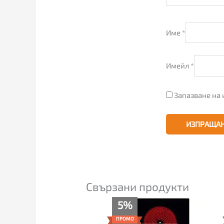
Име
*
Имейл
*
Запазване на 
Свързани продукти
Текущата
Original
5%
цена
price
е:
was:
ПРОМО