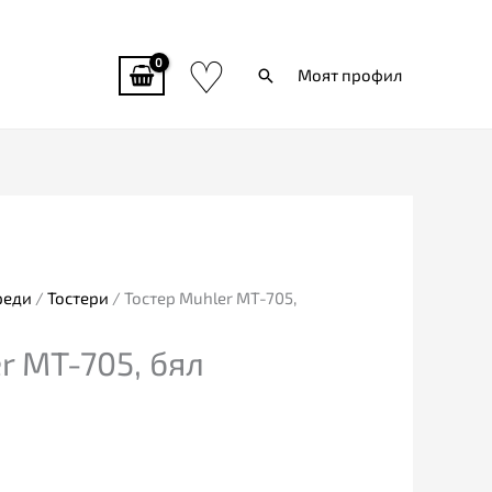
♡
Търси
Моят профил
реди
/
Тостери
/ Тостер Muhler MT-705,
r MT-705, бял