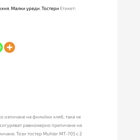
ухня
,
Малки уреди
,
Тостери
Етикет:
о изпичане на филийки хляб, така че
 осигуряват равномерно препичане на
ичане. Този тостер Muhler MT-705 с 2