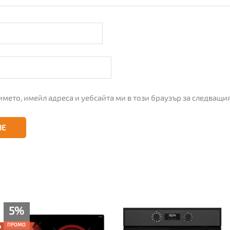
името, имейл адреса и уебсайта ми в този браузър за следващи
Текущата
Original
5%
цена
price
е:
was:
ПРОМО