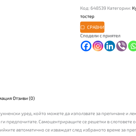
Код:
648539
Категории:
К
тостер
СРАВНИ
Сподели с приятел
мация
Отзиви (0)
ухненски уред, който можете да използвате за препичане и лек
о ги предпочитате. Самоцентриращите се решетки в слотовете
лийките автоматично се изваждат след избраното време за преп