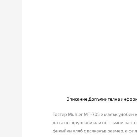
Описание
Допълнителна инфор
Тостер Muhler MT-705 е малък удобен к
да са по-хрупкави или по-тъмни какт
филийки хляб с всякакъв размер, а фи