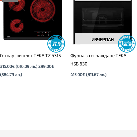
299.00€
315.00€
(584.79
(616.09
лв.).
лв.).
ИЗЧЕРПАН
Готварски плот TEKA TZ 6315
Фурна за вграждане TEKA
HSB 630
315.00
€
(616.09 лв.)
299.00
€
(584.79 лв.)
415.00
€
(811.67 лв.)