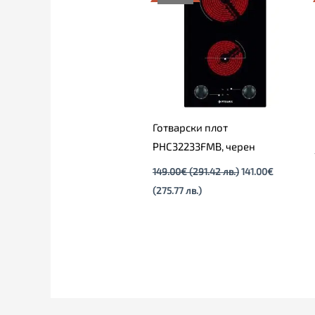
141.00€
149.00€
(275.77
(291.42
лв.).
лв.).
Готварски плот
PHC32233FMB, черен
149.00
€
(291.42 лв.)
141.00
€
(275.77 лв.)