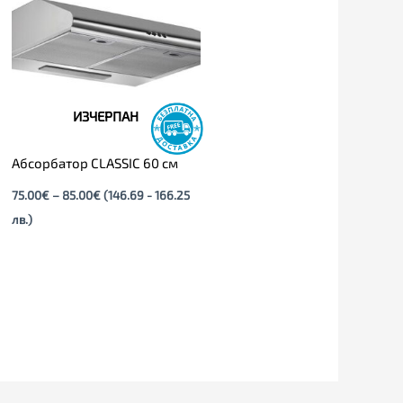
through
85.00€
ИЗЧЕРПАН
Абсорбатор CLASSIC 60 см
75.00
€
–
85.00
€
(146.69 - 166.25
лв.)