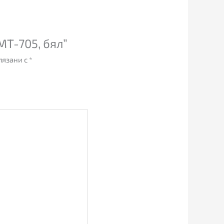
MT-705, бял”
лязани с
*