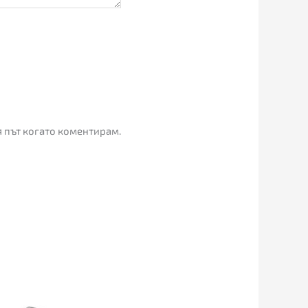
я път когато коментирам.
Price
range:
75.00€