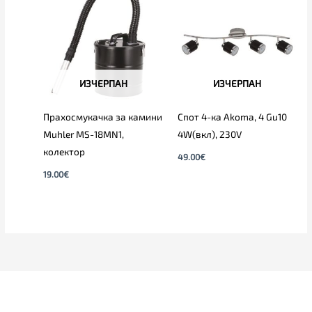
ИЗЧЕРПАН
ИЗЧЕРПАН
Прахосмукачка за камини
Спот 4-ка Akoma, 4 Gu10
Muhler MS-18MN1,
4W(вкл), 230V
колектор
49.00
€
19.00
€