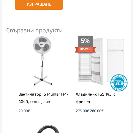
Свързани продукти
Original
Текущата
5%
price
цена
was:
е:
ПРОМО
275.00€.
260.00€.
Вентилатор 16 Muhler FM-
Хладилник FSS 143, с
4040, стоящ, сив
фризер
29.00
€
275.00
€
260.00
€