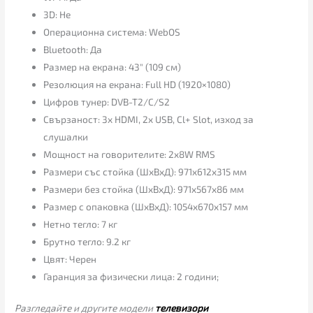
3D: Не
Операционна система: WebOS
Bluetooth: Да
Размер на екрана: 43″ (109 см)
Резолюция на екрана: Full HD (1920×1080)
Цифров тунер: DVB-T2/C/S2
Свързаност: 3x HDMI, 2x USB, Cl+ Slot, изход за
слушалки
Мощност на говорителите: 2x8W RMS
Размери със стойка (ШхВхД): 971x612x315 мм
Размери без стойка (ШхВхД): 971x567x86 мм
Размер с опаковка (ШхВхД): 1054x670x157 мм
Нетно тегло: 7 кг
Брутно тегло: 9.2 кг
Цвят: Черен
Гаранция за физически лица: 2 години;
Разгледайте и другите модели
телевизори