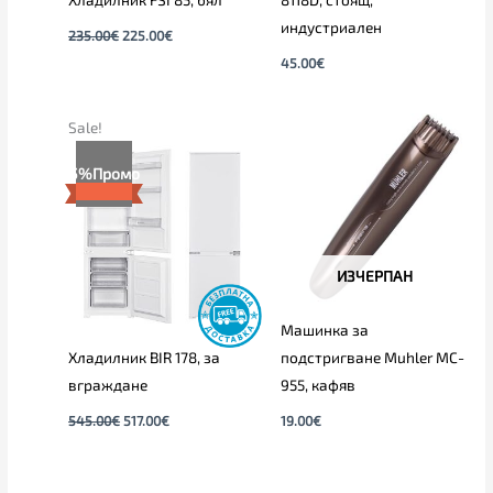
индустриален
235.00
€
225.00
€
45.00
€
Original
Текущата
Sale!
price
цена
was:
е:
5%
Промо
545.00€.
517.00€.
ИЗЧЕРПАН
Машинка за
Хладилник BIR 178, за
подстригване Muhler MC-
вграждане
955, кафяв
545.00
€
517.00
€
19.00
€