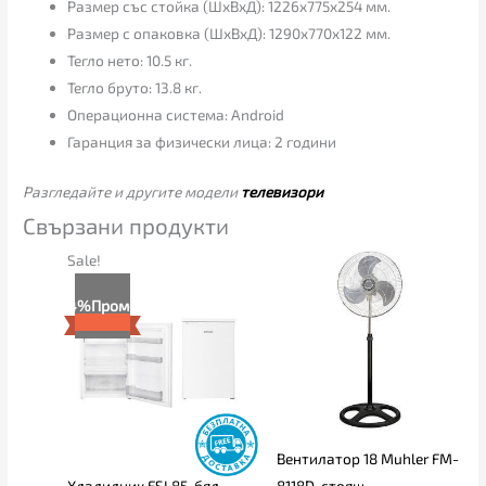
Размер със стойка (ШхВхД): 1226x775x254 мм.
Размер с опаковка (ШхВхД): 1290x770x122 мм.
Тегло нето: 10.5 кг.
Тегло бруто: 13.8 кг.
Операционна система: Android
Гаранция за физически лица: 2 години
Разгледайте и другите модели
телевизори
Свързани продукти
Original
Текущата
Sale!
price
цена
was:
е:
4%
Промо
235.00€.
225.00€.
Вентилатор 18 Muhler FM-
Хладилник FSI 85, бял
8118D, стоящ,