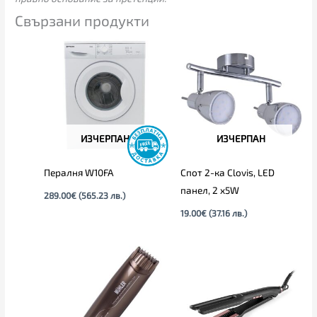
Свързани продукти
ИЗЧЕРПАН
ИЗЧЕРПАН
Пералня W10FA
Спот 2-ка Clovis, LED
панел, 2 х5W
289.00
€
(565.23 лв.)
19.00
€
(37.16 лв.)