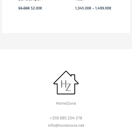
55.00
€
52.00
€
1,345.00
€
–
1,499.00
€
HomeZona
+359 885 204 378
info@homezona.net