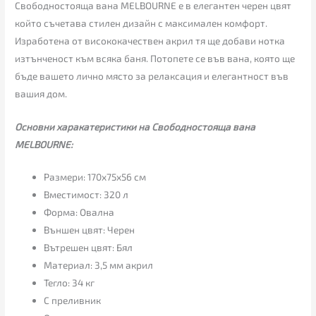
Свободностояща вана MELBOURNE е в елегантен черен цвят
който съчетава стилен дизайн с максимален комфорт.
Изработена от висококачествен акрил тя ще добави нотка
изтънченост към всяка баня. Потопете се във вана, която ще
бъде вашето лично място за релаксация и елегантност във
вашия дом.
Основни харакатеристики на Свободностояща вана
MELBOURNE:
Размери: 170x75x56 см
Вместимост: 320 л
Форма: Овална
Външен цвят: Черен
Вътрешен цвят: Бял
Материал: 3,5 мм акрил
Тегло: 34 кг
С преливник