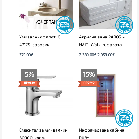
ИЗЧЕРПАН
Умивалник с плот ICL
Акрилна вана PAROS –
4712S, варовик
HAITI Walk in, с врата
379.00
€
2,289.00
€
2,059.00
€
Original
Текущата
Price
5%
15%
price
цена
range:
was:
е:
1,345.00€
ПРОМО
ПРОМО
55.00€.
52.00€.
through
1,499.00€
Смесител за умивалник
Инфрачервена кабина
BORGO, хром
RUBY