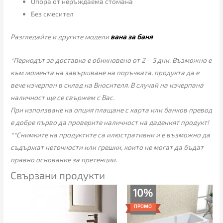
Опора от неръждаема стомана
Без смесител
Разгледайте и другите модели
вана за баня
*Периодът за доставка е обикновено от 2 – 5 дни. Възможно е
към момента на завършване на поръчката, продукта да е
вече изчерпан в склад на Вносителя. В случай на изчерпана
наличност ще се свържем с Вас.
При използване на опция плащане с карта или банков превод
е добре първо да проверите наличност на даденият продукт!
**Снимките на продуктите са илюстративни и е възможно да
съдържат неточности или грешки, които не могат да бъдат
правно основание за претенции.
Свързани продукти
Original
Текущата
10%
price
цена
was:
е:
ПРОМО
2,289.00€.
2,059.00€.