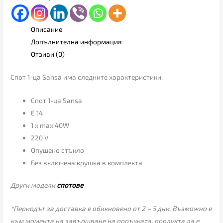
Описание
Допълнителна информация
Отзиви (0)
Спот 1-ца Sansa има следните характеристики:
Спот 1-ца Sansa
E 14
1 x max 40W
220 V
Опушено стъкло
Без включенa крушкa в комплекта
Други модели
спотове
*Периодът за доставка е обикновено от 2 – 5 дни. Възможно е
към момента на завършване на поръчката, продукта да е