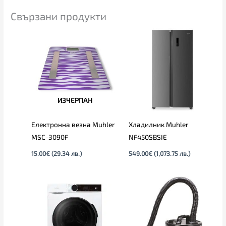
Свързани продукти
ИЗЧЕРПАН
Електронна везна Muhler
Хладилник Muhler
MSC-3090F
NF450SBSIE
15.00
€
(29.34 лв.)
549.00
€
(1,073.75 лв.)