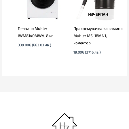
ИЗЧЕРПАН
Пералня Muhler
Прахосмукачка за камини
IWM8140MWA, 8 кг
Muhler MS-18MN1,
колектор
339.00
€
(663.03 лв.)
19.00
€
(37.16 лв.)