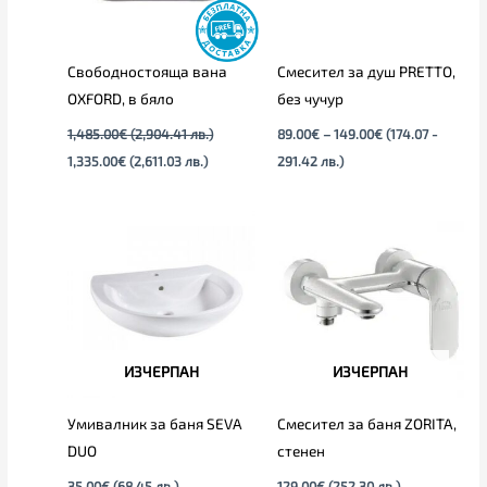
Свободностояща вана
Смесител за душ PRETTO,
OXFORD, в бяло
без чучур
1,485.00
€
(2,904.41 лв.)
89.00
€
–
149.00
€
(174.07 -
1,335.00
€
(2,611.03 лв.)
291.42 лв.)
ИЗЧЕРПАН
ИЗЧЕРПАН
Умивалник за баня SEVA
Смесител за баня ZORITA,
DUO
стенен
35.00
€
(68.45 лв.)
129.00
€
(252.30 лв.)