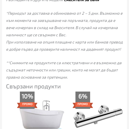
*Периодът за доставка е обикновено от 2 – 5 дни. Възможно е
към момента на завършване на поръчката, продукта да е
вече изчерпан в склад на Вносителя. В случай на изчерпана
наличност ще се свържем с Вас.
При използване на опция плащане с карта или банков превод
е добре първо да проверите наличност на даденият продукт!
**Снимките на продуктите са илюстративни и е възможно да
съдържат неточности или грешки, които не могат да бъдат
правно основание за претенции.
Свързани продукти
Original
Текущата
Price
10%
6%
price
цена
range:
was:
е:
89.00€
ПРОМО
ПРОМО
1,485.00€
1,335.00€
through
(2,904.41
(2,611.03
149.00€
лв.).
лв.).