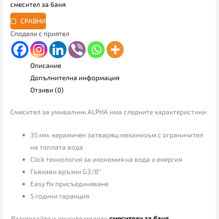
смесител за баня
СРАВНИ
Сподели с приятел
Описание
Допълнителна информация
Отзиви (0)
Смесител за умивалник ALPHA има следните характеристики:
35 мм. керамичен затварящ механизъм с ограничител
на топлата вода
Click технология за икономия на вода и енергия
Гъвкави връзки G3/8″
Easy fix присъединяване
5 години гаранция
Разгледайте и другите модели
смесители за баня