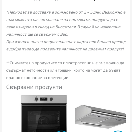
*Периодът за доставка е обикновено от 2 – 5 дни. Възможно е
към момента на завършване на поръчката, продукта да е
вече изчерпан в склад на Вносителя. В случай на изчерпана
наличност ще се свържем с Вас.
При използване на опция плащане с карта или банков превод
е добре първо да проверите наличност на даденият продукт!
**Снимките на продуктите са илюстративни и е възможно да
съдържат неточности или грешки, които не могат да бъдат
правно основание за претенции.
Свързани продукти
Price
range:
75.00€
through
85.00€