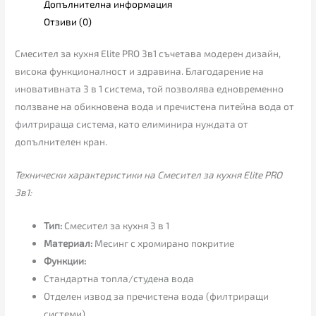
Допълнителна информация
Отзиви (0)
Смесител за кухня Elite PRO 3в1 съчетава модерен дизайн,
висока функционалност и здравина. Благодарение на
иновативната 3 в 1 система, той позволява едновременно
ползване на обикновена вода и пречистена питейна вода от
филтрираща система, като елиминира нуждата от
допълнителен кран.
Технически характеристики на Смесител за кухня Elite PRO
3в1:
Тип:
Смесител за кухня 3 в 1
Материал:
Месинг с хромирано покритие
Функции:
Стандартна топла/студена вода
Отделен извод за пречистена вода (филтриращи
системи)