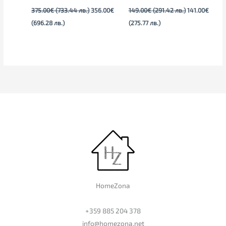
375.00
€
(733.44 лв.)
356.00
€
149.00
€
(291.42 лв.)
141.00
€
(696.28 лв.)
(275.77 лв.)
HomeZona
+359 885 204 378
info@homezona.net