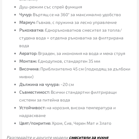
Душ-режим със спрей функция
Чучур:
Въртящ се на 360° за максимално удобство
Маркуч:
Гъвкав, с пружина за лесно управление
Ръкохватка:
Едноръкохватков смесител за топла/
студена вода + отделна ръкохватка за филтрирана
вода
Аератор:
Вграден, за икономия на вода и мека струя
Монтаж:
Еднодупков, стандартен 35 мм
Височина:
Приблизително 45 см (подходящ за дълбоки
мивки)
Дължина на чучура:
~20 см
Съвместимост:
Всички стандартни филтриращи
системи за питейна вода
Устойчивост:
на корозия, висока температура и
надраскване
Цвят/покритие:
Хром, Сив, Черен Мат и Злато
Разгледайте и другите модели
смесители за кухня