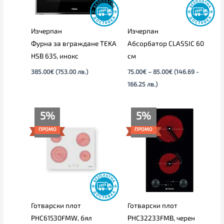
Изчерпан
Изчерпан
Фурна за вграждане TEKA
Абсорбатор CLASSIC 60
HSB 635, инокс
см
385.00
€
(753.00 лв.)
75.00
€
–
85.00
€
(146.69 -
166.25 лв.)
Текущата
Original
Текущата
Original
5%
5%
цена
price
цена
price
е:
was:
е:
was:
ПРОМО
ПРОМО
356.00€
375.00€
141.00€
149.00€
(696.28
(733.44
(275.77
(291.42
лв.).
лв.).
лв.).
лв.).
Готварски плот
Готварски плот
PHC61530FMW, бял
PHC32233FMB, черен