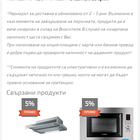
*Периодът за доставка е обикновено от 2 – 5 дни. Възможно е
към момента на завършване на поръчката, продукта да е
вече изчерпан в склад на Вносителя. В случай на изчерпана
наличност ще се свържем с Вас.
При използване на опция плащане с карта или банков превод
е добре първо да проверите наличност на даденият продукт!
**Снимките на продуктите са илюстративни и е възможно да
съдържат неточности или грешки, които не могат да бъдат
правно основание за претенции.
Свързани продукти
Price
Original
Текущата
5%
5%
range:
price
цена
189.00€
was:
е:
ПРОМО
ПРОМО
through
259.00€.
245.00€.
199.00€