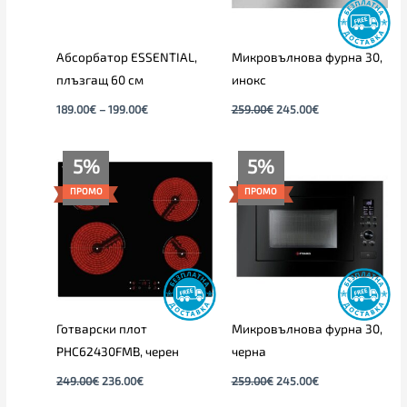
Абсорбатор ESSENTIAL,
Микровълнова фурна 30,
плъзгащ 60 см
инокс
189.00
€
–
199.00
€
259.00
€
245.00
€
Original
Текущата
Original
Текущата
5%
5%
price
цена
price
цена
was:
е:
was:
е:
ПРОМО
ПРОМО
249.00€.
236.00€.
259.00€.
245.00€.
Готварски плот
Микровълнова фурна 30,
PHC62430FMB, черен
черна
249.00
€
236.00
€
259.00
€
245.00
€