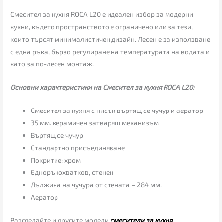
Смесител за кухня ROCA L20 е идеален избор за модерни
кухни, където пространството е ограничено или за тези,
които търсят минималистичен дизайн. Лесен е за използване
с една ръка, бързо регулиране на температурата на водата и
като за по-лесен монтаж.
Основни характеристики на Смесител за кухня ROCA L20:
Смесител за кухня с нисък въртящ се чучур и аератор
35 мм. керамичен затварящ механизъм
Въртящ се чучур
Стандартно присъединяване
Покритие: хром
Едноръкохватков, стенен
Дължина на чучура от стената – 284 мм.
Аератор
Разгледайте и другите модели
смесители за кухня