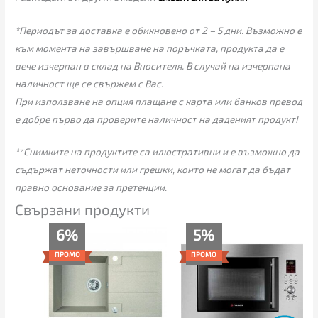
*Периодът за доставка е обикновено от 2 – 5 дни. Възможно е
към момента на завършване на поръчката, продукта да е
вече изчерпан в склад на Вносителя. В случай на изчерпана
наличност ще се свържем с Вас.
При използване на опция плащане с карта или банков превод
е добре първо да проверите наличност на даденият продукт!
**Снимките на продуктите са илюстративни и е възможно да
съдържат неточности или грешки, които не могат да бъдат
правно основание за претенции.
Свързани продукти
Original
Текущата
Текущата
Original
6%
5%
price
цена
цена
price
was:
е:
е:
was:
ПРОМО
ПРОМО
179.00€.
169.00€.
245.00€
259.00€
(479.18
(506.56
лв.).
лв.).