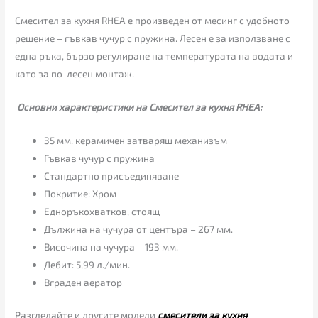
Смесител за кухня RHEA e произведен от месинг с удобното
решение – гъвкав чучур с пружина. Лесен е за използване с
една ръка, бързо регулиране на температурата на водата и
като за по-лесен монтаж.
Основни характеристики на Смесител за кухня RHEA:
35 мм. керамичен затварящ механизъм
Гъвкав чучур с пружина
Стандартно присъединяване
Покритие: Хром
Едноръкохватков, стоящ
Дължина на чучура от центъра – 267 мм.
Височина на чучура – 193 мм.
Дебит: 5,99 л./мин.
Вграден аератор
Разгледайте и другите модели
смесители за кухня