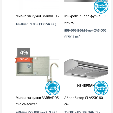
Мивка за кухня BARBADOS
Микровълнова фурна 30,
инокс
179.00
€
169.00
€
(330.54 лв.)
259.00
€
(506.56 лв.)
245.00
€
(479.18 лв.)
Original
Текущата
Price
4%
price
цена
range:
was:
е:
75.00€
ПРОМО
239.00€.
229.00€.
through
85.00€
ИЗЧЕРПАН
Мивка за кухня BARBADOS
Абсорбатор CLASSIC 60
със смесител
см
239.00
€
229.00
€
(447.89 лв.)
75.00
€
–
85.00
€
(146.69 -