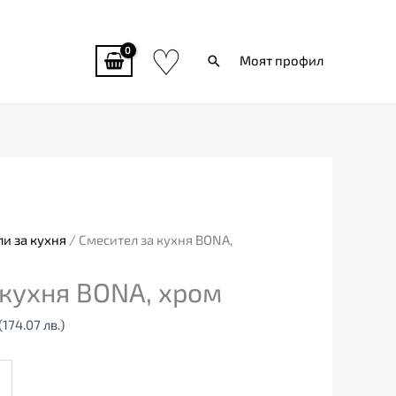
♡
Търси
Моят профил
Текущата
цена
е:
89.00€
и за кухня
/ Смесител за кухня BONA,
(174.07
 кухня BONA, хром
лв.).
(174.07 лв.)