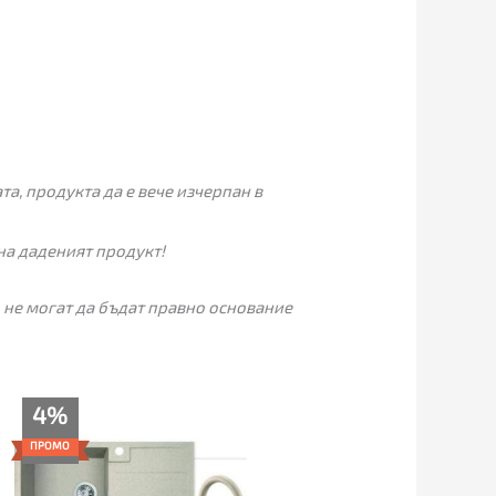
а, продукта да е вече изчерпан в
на даденият продукт!
 не могат да бъдат правно основание
Original
Текущата
4%
price
цена
was:
е:
ПРОМО
239.00€.
229.00€.