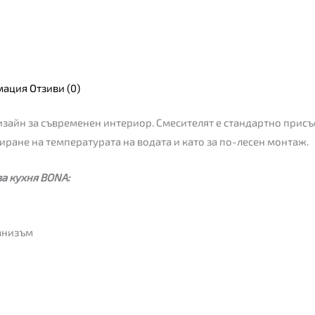
мация
Отзиви (0)
дизайн за съвременен интериор. Смесителят е стандартно прис
лиране на температурата на водата и като за по-лесен монтаж.
за кухня BONA:
анизъм