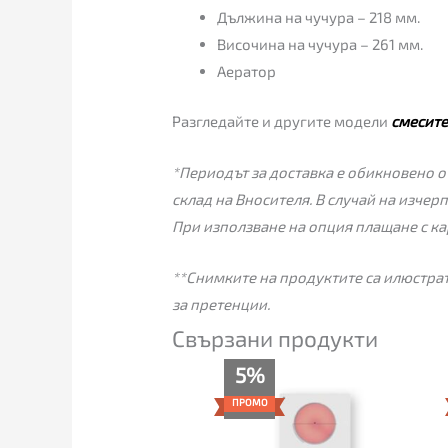
Дължина на чучура – 218 мм.
Височина на чучура – 261 мм.
Аератор
Разгледайте и другите модели
смесите
*Периодът за доставка е обикновено от
склад на Вносителя. В случай на изчер
При използване на опция плащане с ка
**Снимките на продуктите са илюстрат
за претенции.
Свързани продукти
Текущата
Original
5%
цена
price
е:
was:
ПРОМО
223.00€
235.00€
(436.15
(459.62