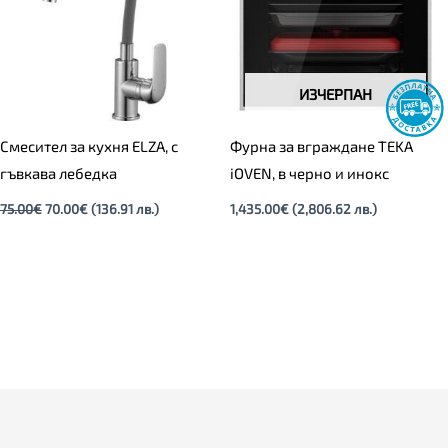
ИЗЧЕРПАН
Смесител за кухня ELZA, с
Фурна за вграждане TEKA
гъвкава лебедка
iOVEN, в черно и инокс
75.00
€
70.00
€
(136.91 лв.)
1,435.00
€
(2,806.62 лв.)