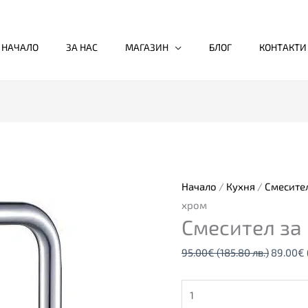
НАЧАЛО
ЗА НАС
МАГАЗИН
БЛОГ
КОНТАКТИ
количество
Original
за
price
Смесител
was:
за
95.00€
Начало
/
Кухня
/
Смесител
кухня
(185.80
хром
Смесител за
BONA,
лв.).
хром
95.00
€
(185.80 лв.)
89.00
€