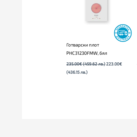
лв.).
лв.).
Готварски плот
PHC31230FMW, бял
235.00
€
(459.62 лв.)
223.00
€
(436.15 лв.)