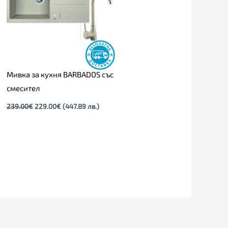
Мивка за кухня BARBADOS със
смесител
239.00
€
229.00
€
(447.89 лв.)