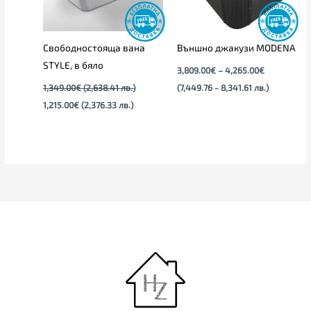
Свободностояща вана
Външно джакузи MODENA
STYLE, в бяло
3,809.00
€
–
4,265.00
€
1,349.00
€
(2,638.41 лв.)
(7,449.76 - 8,341.61 лв.)
1,215.00
€
(2,376.33 лв.)