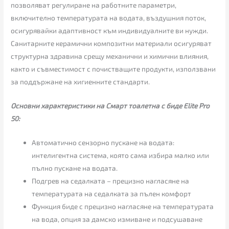
позволяват регулиране на работните параметри,
включително температурата на водата, въздушния поток,
осигурявайки адаптивност към индивидуалните ви нужди.
Санитарните керамични композитни материали осигуряват
структурна здравина срещу механични и химични влияния,
както и съвместимост с почистващите продукти, използвани
за поддържане на хигиенните стандарти.
Основни характеристики на Смарт тоалетна с биде Elite Pro
50:
Автоматично сензорно пускане на водата:
интелигентна система, която сама избира малко или
пълно пускане на водата.
Подгрев на седалката – прецизно нагласяне на
температурата на седалката за пълен комфорт
Функция биде с прецизно нагласяне на температурата
на вода, опция за дамско измиване и подсушаване