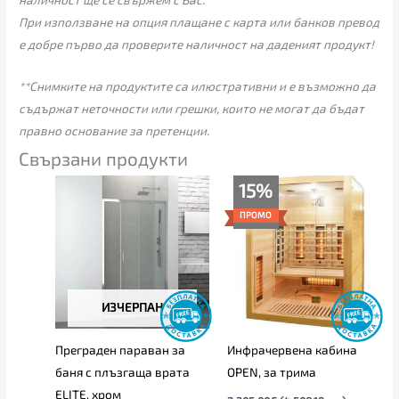
При използване на опция плащане с карта или банков превод
е добре първо да проверите наличност на даденият продукт!
**Снимките на продуктите са илюстративни и е възможно да
съдържат неточности или грешки, които не могат да бъдат
правно основание за претенции.
Свързани продукти
Price
Original
Текущата
15%
range:
price
цена
289.00€
was:
е:
ПРОМО
through
2,305.00€
1,959.00€
325.00€
(4,508.19
(3,831.47
лв.).
лв.).
ИЗЧЕРПАН
Преграден параван за
Инфрачервена кабина
баня с плъзгаща врата
OPEN, за трима
ELITЕ, хром