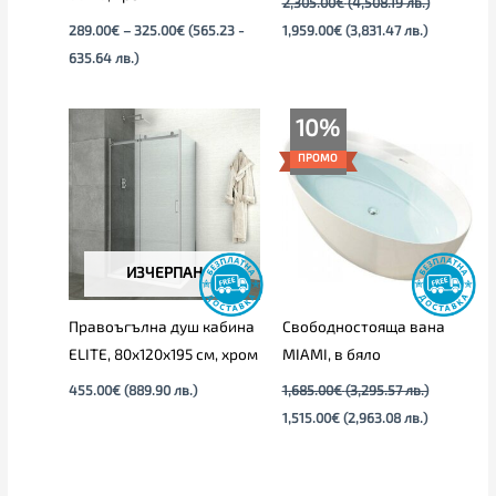
2,305.00
€
(4,508.19 лв.)
289.00
€
–
325.00
€
(565.23 -
1,959.00
€
(3,831.47 лв.)
635.64 лв.)
Original
Текущата
10%
price
цена
was:
е:
ПРОМО
1,685.00€
1,515.00€
(3,295.57
(2,963.08
лв.).
лв.).
ИЗЧЕРПАН
Правоъгълна душ кабина
Свободностояща вана
ELITE, 80х120х195 см, хром
MIAMI, в бяло
455.00
€
(889.90 лв.)
1,685.00
€
(3,295.57 лв.)
1,515.00
€
(2,963.08 лв.)