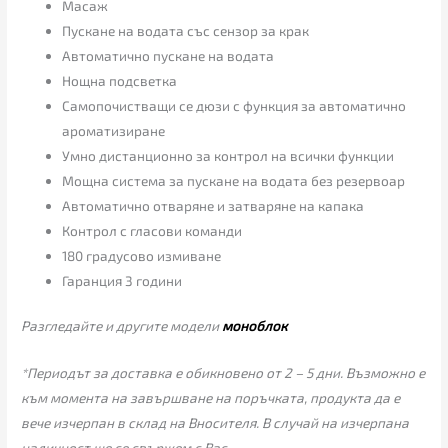
Масаж
Пускане на водата със сензор за крак
Автоматично пускане на водата
Нощна подсветка
Самопочистващи се дюзи с функция за автоматично
ароматизиране
Умно дистанционно за контрол на всички функции
Мощна система за пускане на водата без резервоар
Автоматично отваряне и затваряне на капака
Контрол с гласови команди
180 градусово измиване
Гаранция 3 години
Разгледайте и другите модели
моноблок
*Периодът за доставка е обикновено от 2 – 5 дни. Възможно е
към момента на завършване на поръчката, продукта да е
вече изчерпан в склад на Вносителя. В случай на изчерпана
наличност ще се свържем с Вас.