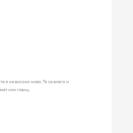
 е на високо ниво. Те са влаго и
мат или гланц.