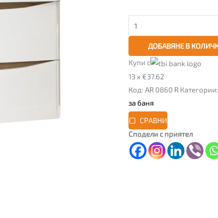
бял
и
дървесен
декор
ДОБАВЯНЕ В КОЛИЧ
Купи с
13 x €37.62
Код:
AR 0860 R
Категории
за баня
СРАВНИ
Сподели с приятел