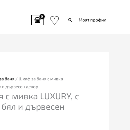
♡
Търси
Моят профил
за баня
/ Шкаф за баня с мивка
л и дървесен декор
 с мивка LUXURY, с
 бял и дървесен