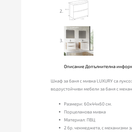
Описание
Допълнителна инфор
Шкаф за баня с мивка LUXURY са луксоз
водоустойчиви мебели за баня с механи
Размери: 60х44х60 см.
Порцеланова мивка
Материал: ПВЦ
2 бр. чекмеджета, с механизми 