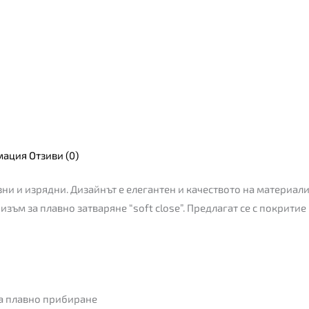
мация
Отзиви (0)
ни и изрядни. Дизайнът е елегантен и качеството на материалите
зъм за плавно затваряне “soft close”. Предлагат се с покритие 
за плавно прибиране