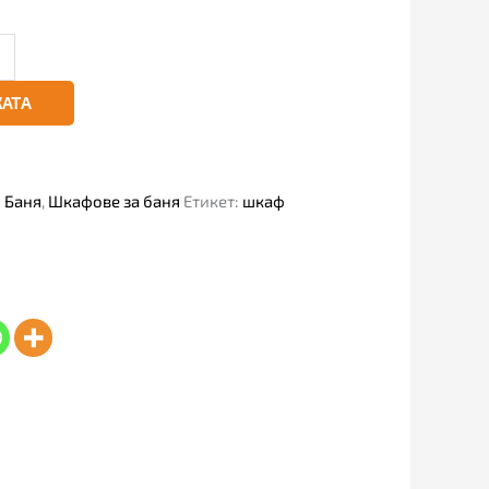
КАТА
:
Баня
,
Шкафове за баня
Етикет:
шкаф