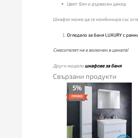
Цвят: Бял и дървесен декор
Шкафът може да се комбинира със огле
Огледало за баня LUXURY с рамк
Смесителят не e включен в цената!
Други модели
шкафове за баня
Свързани продукти
Original
Текущата
5%
price
цена
was:
е:
ПРОМО
885.00€.
839.00€.