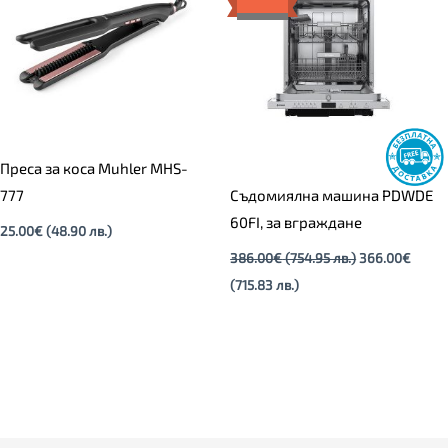
(715.83
(754.95
лв.).
лв.).
Преса за коса Muhler MHS-
777
Съдомиялна машина PDWDE
60FI, за вграждане
25.00
€
(48.90 лв.)
386.00
€
(754.95 лв.)
366.00
€
(715.83 лв.)