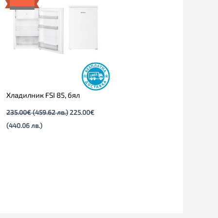
(440.06
(459.62
лв.).
лв.).
Хладилник FSI 85, бял
235.00
€
(459.62 лв.)
225.00
€
(440.06 лв.)