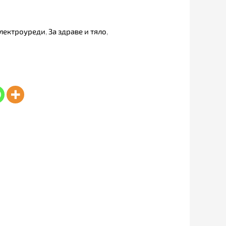
лектроуреди
,
За здраве и тяло
,