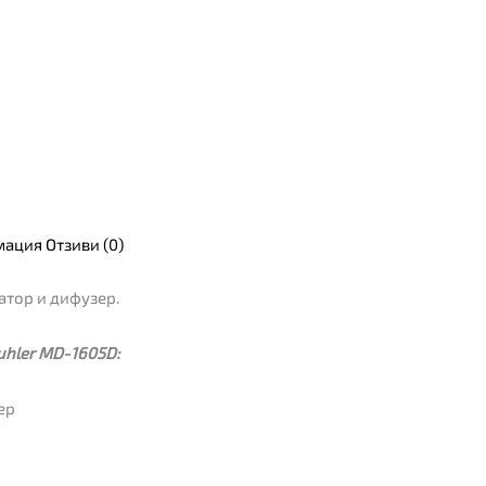
мация
Отзиви (0)
атор и дифузер.
uhler MD-1605D:
ер