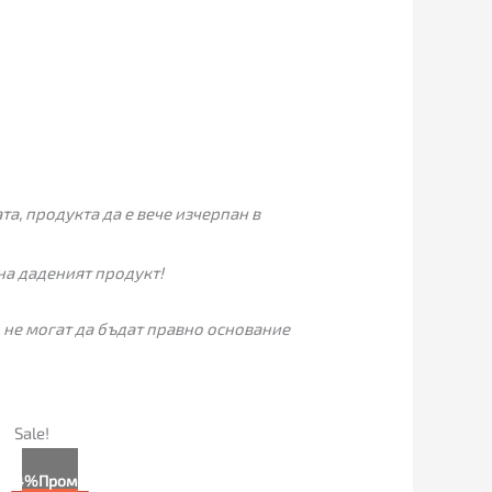
а, продукта да е вече изчерпан в
на даденият продукт!
 не могат да бъдат правно основание
Текущата
Original
Sale!
цена
price
е:
was:
4%
Промо
225.00€
235.00€