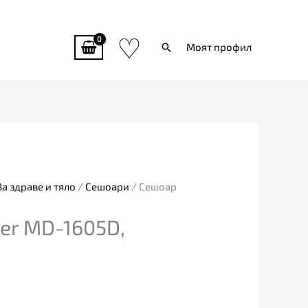
♡
Търси
Моят профил
За здраве и тяло
/
Сешоари
/ Сешоар
er MD-1605D,