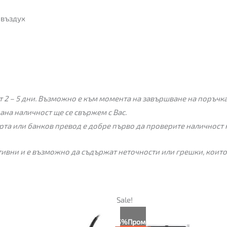
 въздух
 2 – 5 дни. Възможно е към момента на завършване на поръчкат
пана наличност ще се свържем с Вас.
рта или банков превод е добре първо да проверите наличност 
ивни и е възможно да съдържат неточности или грешки, които
Текущата
Original
Sale!
цена
price
е:
was:
5%
Промо
366.00€
386.00€