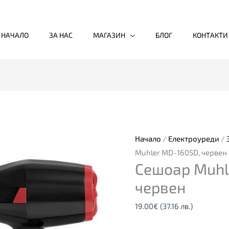
НАЧАЛО
ЗА НАС
МАГАЗИН
БЛОГ
КОНТАКТИ
Начало
/
Електроуреди
/
Muhler MD-1605D, червен
Сешоар Muhl
червен
19.00
€
(37.16 лв.)