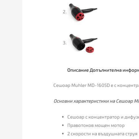
Описание
Допълнителна инфор
Сешоар Muhler MD-1605D е с концентр
Основни характеристики на Сешоар M
Сешоар с концентратор и дифуз
Правотоков мощен мотор
2 скорости на въздушната струя