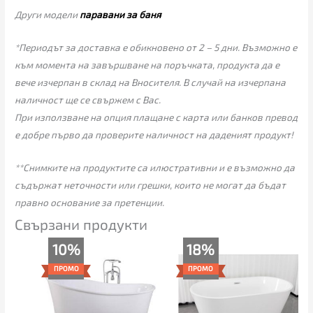
Други модели
паравани за баня
*Периодът за доставка е обикновено от 2 – 5 дни. Възможно е
към момента на завършване на поръчката, продукта да е
вече изчерпан в склад на Вносителя. В случай на изчерпана
наличност ще се свържем с Вас.
При използване на опция плащане с карта или банков превод
е добре първо да проверите наличност на даденият продукт!
**Снимките на продуктите са илюстративни и е възможно да
съдържат неточности или грешки, които не могат да бъдат
правно основание за претенции.
Свързани продукти
Original
Текущата
Текущата
Original
10%
18%
price
цена
цена
price
was:
е:
е:
was:
ПРОМО
ПРОМО
1,485.00€
1,335.00€
755.00€
919.00€
(2,904.41
(2,611.03
(1,476.65
(1,797.41
лв.).
лв.).
лв.).
лв.).