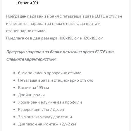
Отзиви (0)
Преграден параван за баня с плъзгаща врата ELITЕ е стилен
и елегантен параван за ниша с плъзгаща врата и
стационарно стъкло.
Предлага се в два размера: 100х195 см и 120х195 см
Преграден параван за баня с плъзгаща врата ELITЕ има
следните характеристики:
6 мм закалено прозрачно стъкло
Плъзгаща врата и стационарно стъкло
Височина 195 см
Двойни ролки
Хромирани алуминиеви профили
Реверсивен: Ляв / Десен
За монтаж между две стани
Диапазон на монтаж +2/-2 см