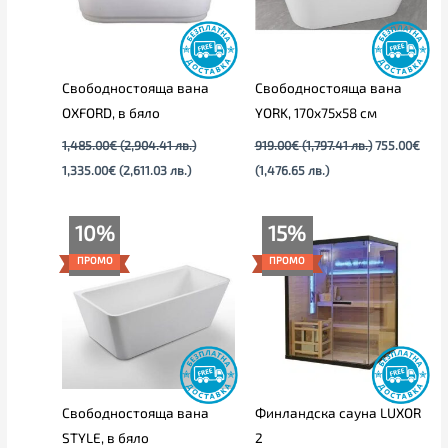
Свободностояща вана
Свободностояща вана
OXFORD, в бяло
YORK, 170x75x58 см
1,485.00
€
(2,904.41 лв.)
919.00
€
(1,797.41 лв.)
755.00
€
1,335.00
€
(2,611.03 лв.)
(1,476.65 лв.)
Original
Текущата
Original
Текущата
10%
15%
price
цена
price
цена
was:
е:
was:
е:
ПРОМО
ПРОМО
1,349.00€
1,215.00€
2,729.00€
2,319.00€
(2,638.41
(2,376.33
(5,337.46
(4,535.57
лв.).
лв.).
лв.).
лв.).
Свободностояща вана
Финландска сауна LUXOR
STYLE, в бяло
2