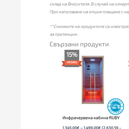
склад на Вносителя. В случай на изчер
При използване на опция плащане с ка
**Снимките на продуктите са илюстрат
за претенции.
Свързани продукти
Price
15%
range:
1,345.00€
ПРОМО
through
1,499.00€
Инфрачервена кабина RUBY
1,345.00
€
–
1,499.00
€
(2,630.59 -