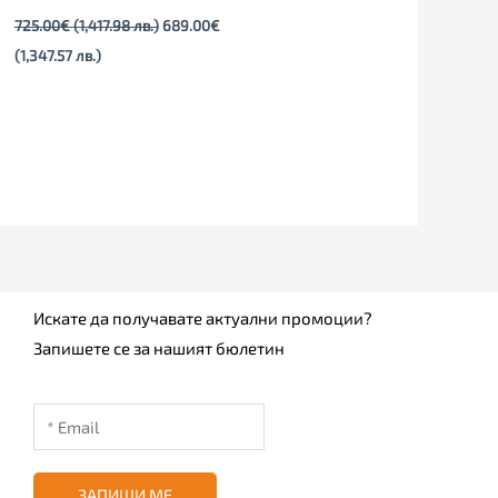
725.00
€
(1,417.98 лв.)
689.00
€
(1,347.57 лв.)
Искате да получавате актуални промоции?
Запишете се за нашият бюлетин
ЗАПИШИ МЕ