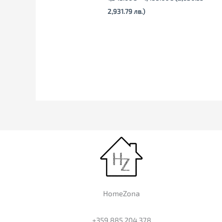
2,931.79 лв.)
HomeZona
+359 885 204 378