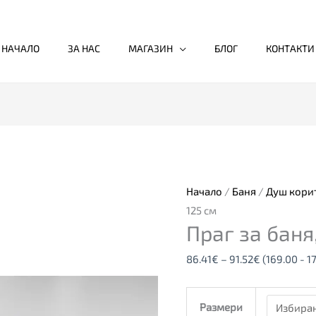
НАЧАЛО
ЗА НАС
МАГАЗИН
БЛОГ
КОНТАКТИ
количество
Price
за
range:
Праг
86.41€
за
through
Начало
/
Баня
/
Душ кори
баня,
91.52€
125 см
Праг за баня
80-
125
86.41
€
–
91.52
€
(169.00 - 1
см
Размери