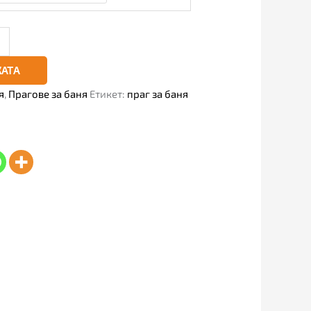
КАТА
я
,
Прагове за баня
Етикет:
праг за баня