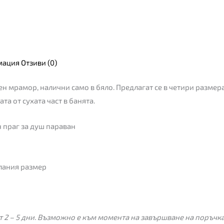
мация
Отзиви (0)
ен мрамор, налични само в бяло. Предлагат се в четири размера
та от сухата част в банята.
праг за душ параван
лания размер
 2 – 5 дни. Възможно е към момента на завършване на поръчкат