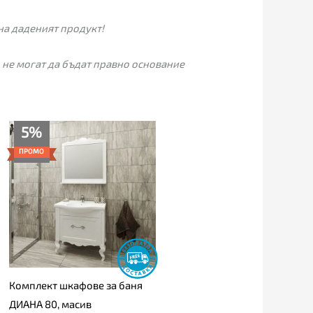
на даденият продукт!
 не могат да бъдат правно основание
Текущата
Original
5%
цена
price
е:
was:
ПРОМО
689.00€
725.00€
(1,347.57
(1,417.98
лв.).
лв.).
Комплект шкафове за баня
ДИАНА 80, масив