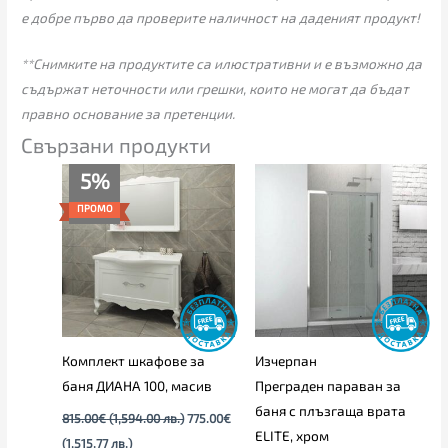
е добре първо да проверите наличност на даденият продукт!
**Снимките на продуктите са илюстративни и е възможно да
съдържат неточности или грешки, които не могат да бъдат
правно основание за претенции.
Свързани продукти
Текущата
Original
Price
5%
цена
price
range:
е:
was:
289.00€
ПРОМО
775.00€
815.00€
through
(1,515.77
(1,594.00
325.00€
лв.).
лв.).
Комплект шкафове за
Изчерпан
баня ДИАНА 100, масив
Преграден параван за
баня с плъзгаща врата
815.00
€
(1,594.00 лв.)
775.00
€
ELITЕ, хром
(1,515.77 лв.)