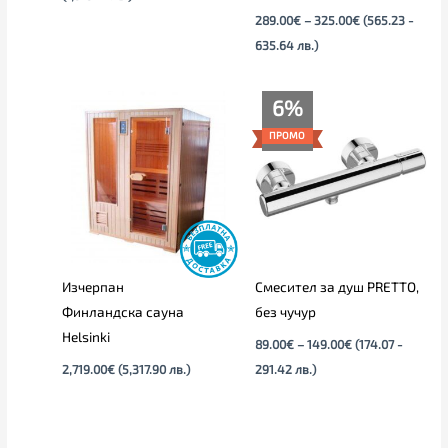
289.00
€
–
325.00
€
(565.23 -
635.64 лв.)
Price
6%
range:
89.00€
ПРОМО
through
149.00€
Изчерпан
Смесител за душ PRETTO,
Финландска сауна
без чучур
Helsinki
89.00
€
–
149.00
€
(174.07 -
2,719.00
€
(5,317.90 лв.)
291.42 лв.)