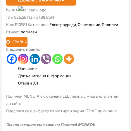
Купи с
13 x €26.58 (13 x 51.99 BGN)
Код:
R10581
Категории:
Електроуреди
,
Осветление
,
Полилеи
Етикет:
полилей
СРАВНИ
Сподели с приятел
Описание
Допълнителна информация
Отзиви (0)
Полилей MONETA е с окачена LED лампа с много елегантен
дизайн.
Предлага се с дифузер от матиран акрил. TRIAC димиране.
Основни характеристики на Полилей MONETA: