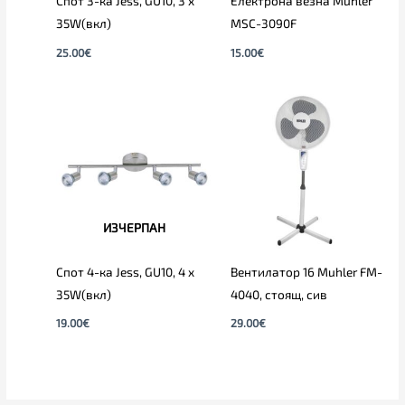
Спот 3-ка Jess, GU10, 3 x
Електрона везна Muhler
35W(вкл)
MSC-3090F
25.00
€
15.00
€
ИЗЧЕРПАН
Спот 4-ка Jess, GU10, 4 x
Вентилатор 16 Muhler FM-
35W(вкл)
4040, стоящ, сив
19.00
€
29.00
€