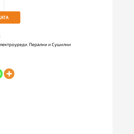
КАТА
)
лектроуреди
,
Перални и Сушилни