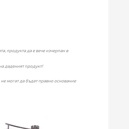
а, продукта да е вече изчерпан в
на даденият продукт!
 не могат да бъдат правно основание