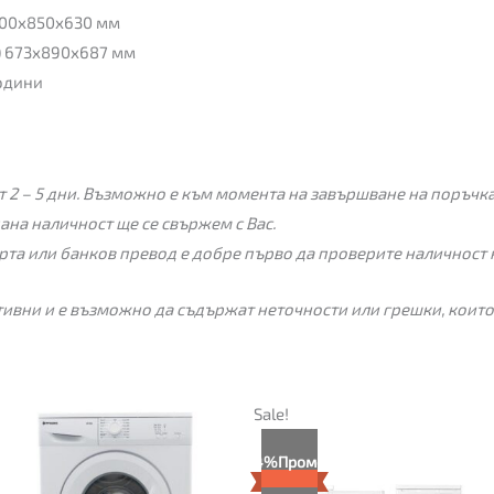
600x850x630 мм
) 673x890x687 мм
години
 2 – 5 дни. Възможно е към момента на завършване на поръчкат
пана наличност ще се свържем с Вас.
рта или банков превод е добре първо да проверите наличност 
ивни и е възможно да съдържат неточности или грешки, които
Текущата
Original
Sale!
цена
price
е:
was:
4%
Промо
225.00€
235.00€
(440.06
(459.62