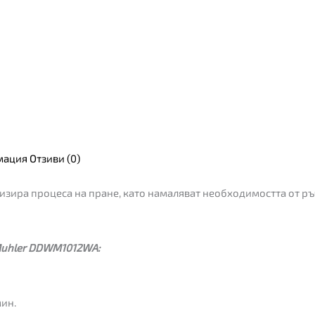
мация
Отзиви (0)
ира процеса на пране, като намаляват необходимостта от ръч
Muhler DDWM1012WA:
мин.