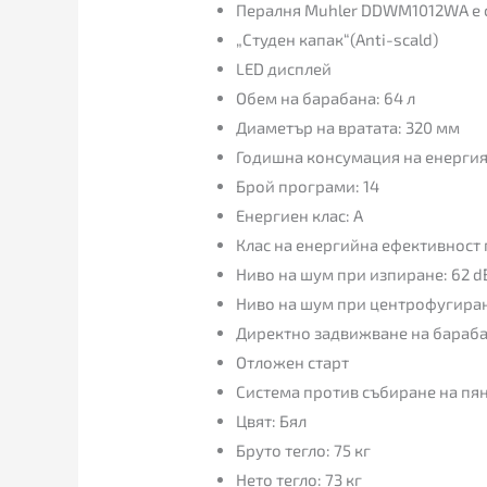
Пералня Muhler DDWM1012WA е 
„Студен капак“(Anti-scald)
LED дисплей
Обем на барабана: 64 л
Диаметър на вратата: 320 мм
Годишна консумация на енергия
Брой програми: 14
Енергиен клас: A
Клас на енергийна ефективност
Ниво на шум при изпиране: 62 d
Ниво на шум при центрофугиран
Директно задвижване на барабан
Отложен старт
Система против събиране на пя
Цвят: Бял
Бруто тегло: 75 кг
Нето тегло: 73 кг