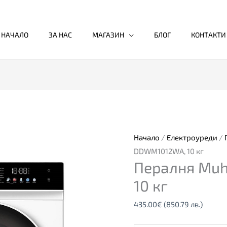
НАЧАЛО
ЗА НАС
МАГАЗИН
БЛОГ
КОНТАКТИ
количество
за
Пералня
Muhler
Начало
/
Електроуреди
/
DDWM1012WA,
DDWM1012WA, 10 кг
Пералня Mu
10
кг
10 кг
435.00
€
(850.79 лв.)