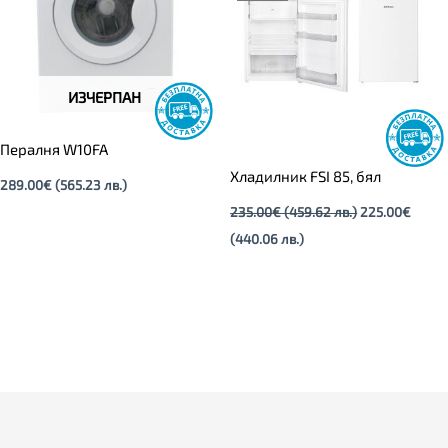
лв.).
лв.).
ИЗЧЕРПАН
Пералня W10FA
Хладилник FSI 85, бял
289.00
€
(565.23 лв.)
235.00
€
(459.62 лв.)
225.00
€
(440.06 лв.)