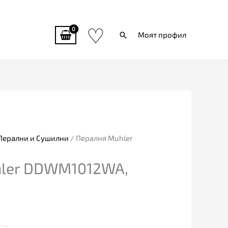
♡
Търси
Моят профил
Перални и Сушилни
/ Пералня Muhler
hler DDWM1012WA,