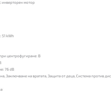
с инверторен мотор
: 51 kWh
 при центрофугиране: B
B
е: 76 dB
а, Заключване на вратата, Защита от деца, Система против д
на