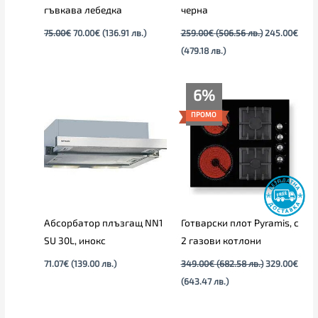
гъвкава лебедка
черна
75.00
€
70.00
€
(136.91 лв.)
259.00
€
(506.56 лв.)
245.00
€
(479.18 лв.)
Текущата
Original
6%
цена
price
е:
was:
ПРОМО
329.00€
349.00€
(643.47
(682.58
лв.).
лв.).
Абсорбатор плъзгащ NN1
Готварски плот Pyramis, с
SU 30L, инокс
2 газови котлони
71.07
€
(139.00 лв.)
349.00
€
(682.58 лв.)
329.00
€
(643.47 лв.)