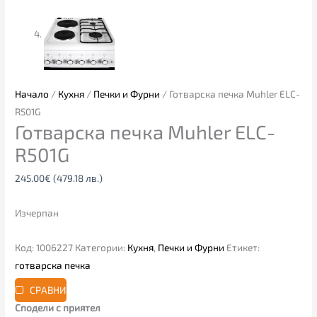
Начало
/
Кухня
/
Печки и Фурни
/ Готварска печка Muhler ELC-
R501G
Готварска печка Muhler ELC-
R501G
245.00
€
(479.18 лв.)
Изчерпан
Код:
1006227
Категории:
Кухня
,
Печки и Фурни
Етикет:
готварска печка
СРАВНИ
Сподели с приятел