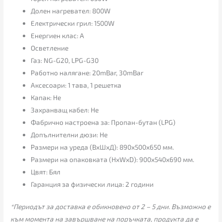
Долен нагревател: 800W
Електрически грил: 1500W
Енергиен клас: А
Осветление
Газ: NG-G20, LPG-G30
Работно налягане: 20mBar, 30mBar
Аксесоари: 1 тава, 1 решетка
Капак: Не
Захранващ кабел: Не
Фабрично настроена за: Пропан-бутан (LPG)
Допълнителни дюзи: Не
Размери на уреда (ВxШxД): 890x500x650 мм.
Размери на опаковката (HxWxD): 900x540x690 мм.
Цвят: Бял
Гаранция за физически лица: 2 години
*Периодът за доставка е обикновено от 2 – 5 дни. Възможно е
към момента на завършване на поръчката, продукта да е