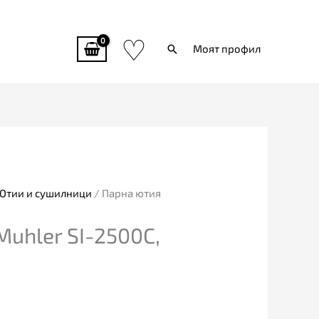
♡
Търси
Моят профил
Ютии и сушилници
/ Парна ютия
uhler SI-2500C,