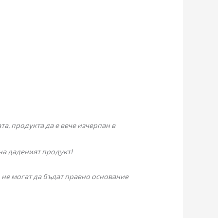
а, продукта да е вече изчерпан в
на даденият продукт!
 не могат да бъдат правно основание