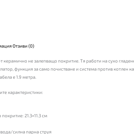
мация
Отзиви (0)
от керамично не залепващо покритие. Тя работи на сухо гладене
улатор, функция за само почистване и система против котлен к
бела е 1.9 метра.
ите характеристики:
покритие: 21.3×11.3 см
 вода/силна парна струя