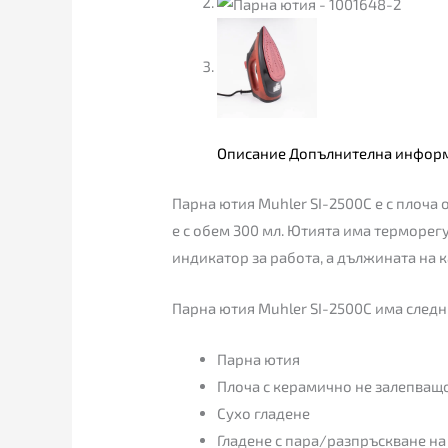
Описание
Допълнителна инфор
Парна ютия Muhler SI-2500C е с плоча 
е с обем 300 мл. Ютията има терморег
индикатор за работа, а дължината на ка
Парна ютия Muhler SI-2500C има следн
Парна ютия
Плоча с керамично не залепващо 
Сухо гладене
Гладене с пара/разпръскване на