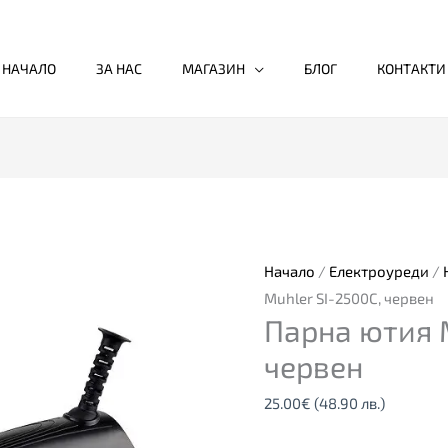
НАЧАЛО
ЗА НАС
МАГАЗИН
БЛОГ
КОНТАКТИ
Начало
/
Електроуреди
/
Muhler SI-2500C, червен
Парна ютия M
червен
25.00
€
(48.90 лв.)