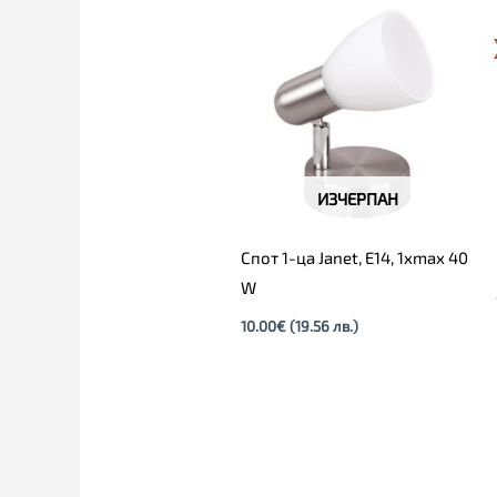
ИЗЧЕРПАН
Спот 1-ца Janet, E14, 1xmax 40
W
10.00
€
(19.56 лв.)