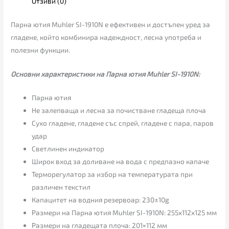
Отзиви (0)
Парна ютия Muhler SI-1910N е ефективен и достъпен уред за
гладене, който комбинира надеждност, лесна употреба и
полезни функции.
Основни характеристики на Парна ютия Muhler SI-1910N:
Парна ютия
Не залепваща и лесна за почистване гладеща плоча
Сухо гладене, гладене със спрей, гладене с пара, паров
удар
Светлинен индикатор
Широк вход за доливане на вода с предпазно капаче
Терморегулатор за избор на температурата при
различен текстил
Капацитет на водния резервоар: 230±10g
Размери на Парна ютия Muhler SI-1910N: 255x112x125 мм
Размери на гладещата плоча: 201×112 мм