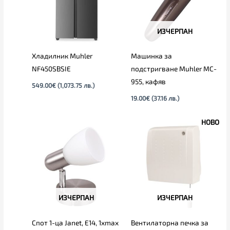
ИЗЧЕРПАН
Хладилник Muhler
Машинка за
NF450SBSIE
подстригване Muhler MC-
955, кафяв
549.00
€
(1,073.75 лв.)
19.00
€
(37.16 лв.)
НОВО
ИЗЧЕРПАН
ИЗЧЕРПАН
Спот 1-ца Janet, E14, 1xmax
Вентилаторна печка за