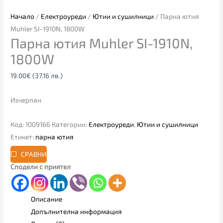
Начало
/
Електроуреди
/
Ютии и сушилници
/ Парна ютия
Muhler SI-1910N, 1800W
Парна ютия Muhler SI-1910N,
1800W
19.00
€
(37.16 лв.)
Изчерпан
Код:
1009166
Категории:
Електроуреди
,
Ютии и сушилници
Етикет:
парна ютия
СРАВНИ
Сподели с приятел
Описание
Допълнителна информация