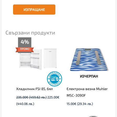
Свързани продукти
Текущата
Original
4%
цена
price
е:
was:
ПРОМО
225.00€
235.00€
(440.06
(459.62
лв.).
лв.).
ИЗЧЕРПАН
Хладилник FSI 85, бял
Електрона везна Muhler
MSC-3090F
235.00
€
(459.62 лв.)
225.00
€
(440.06 лв.)
15.00
€
(29.34 лв.)