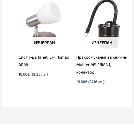
ИЗЧЕРПАН
ИЗЧЕРПАН
Спот 1-ца Janet, E14, 1xmax
Прахосмукачка за камини
40 W
Muhler MS-18MN1,
колектор
10.00
€
(19.56 лв.)
19.00
€
(37.16 лв.)