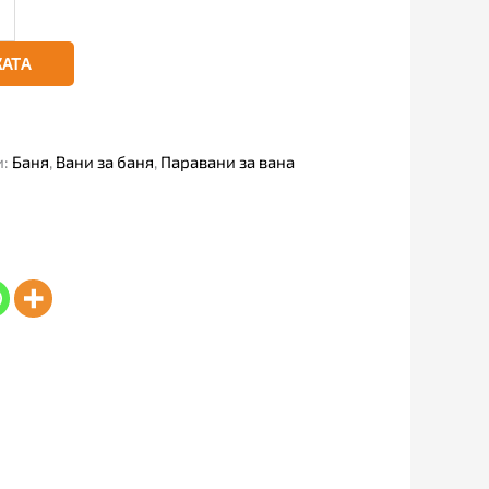
КАТА
и:
Баня
,
Вани за баня
,
Паравани за вана