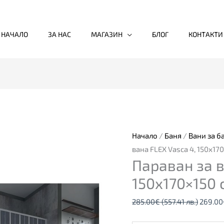
НАЧАЛО
ЗА НАС
МАГАЗИН
БЛОГ
КОНТАКТИ
количество
Origina
за
price
Параван
was:
за
285.00
Начало
/
Баня
/
Вани за б
вана
(557.41
вана FLEX Vasca 4, 150х170
Параван за в
FLEX
лв.).
Vasca
150х170×150 
4,
285.00
€
(557.41 лв.)
269.00
150х170×150
см,