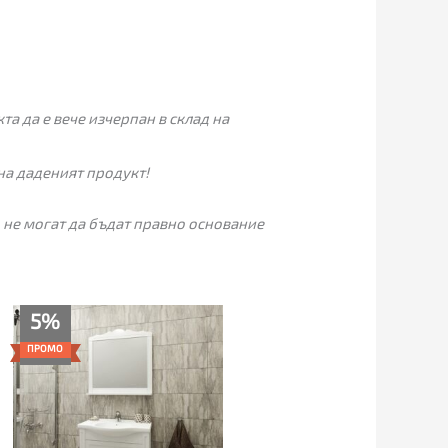
а да е вече изчерпан в склад на
на даденият продукт!
 не могат да бъдат правно основание
Текущата
Original
5%
цена
price
е:
was:
ПРОМО
689.00€
725.00€
(1,347.57
(1,417.98
лв.).
лв.).