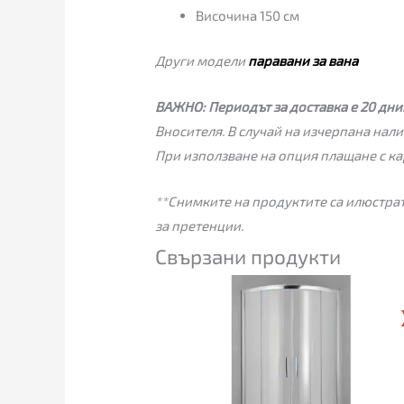
Височина 150 см
Други модели
паравани за вана
ВАЖНО:
Периодът за доставка е 20 дни
Вносителя. В случай на изчерпана нали
При използване на опция плащане с ка
**Снимките на продуктите са илюстрат
за претенции.
Свързани продукти
Price
range:
415.00€
through
435.00€