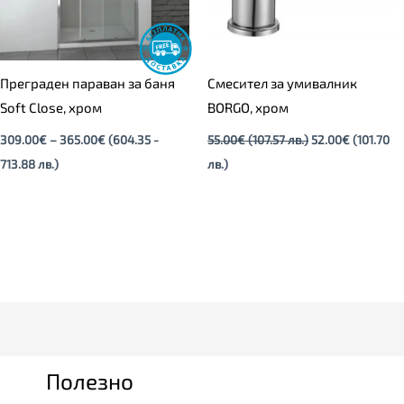
Преграден параван за баня
Смесител за умивалник
Soft Close, хром
BORGO, хром
309.00
€
–
365.00
€
(604.35 -
55.00
€
(107.57 лв.)
52.00
€
(101.70
713.88 лв.)
лв.)
Полезно