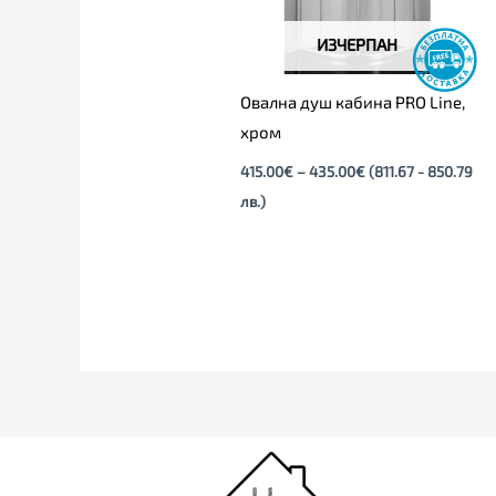
ИЗЧЕРПАН
Овална душ кабина PRO Line,
хром
415.00
€
–
435.00
€
(811.67 - 850.79
лв.)