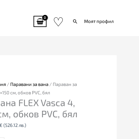
♡
Търси
Моят профил
l
Текущата
цена
е:
€
269.00€
аня
/
Паравани за вана
/ Параван за
(526.12
×150 см, обков PVC, бял
ана FLEX Vasca 4,
лв.).
см, обков PVC, бял
€
(526.12 лв.)