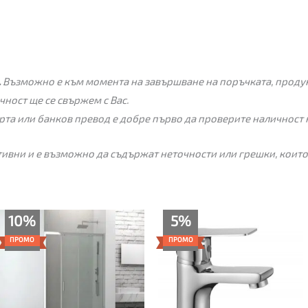
.
Възможно е към момента на завършване на поръчката, продукт
чност ще се свържем с Вас.
рта или банков превод е добре първо да проверите наличност 
ивни и е възможно да съдържат неточности или грешки, които
Price
Текущата
Original
10%
5%
range:
цена
price
309.00€
е:
was:
ПРОМО
ПРОМО
through
52.00€
55.00€
365.00€
(101.70
(107.57
лв.).
лв.).