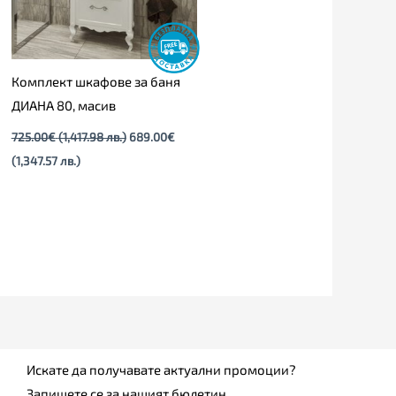
Комплект шкафове за баня
ДИАНА 80, масив
725.00
€
(1,417.98 лв.)
689.00
€
(1,347.57 лв.)
Искате да получавате актуални промоции?
Запишете се за нашият бюлетин