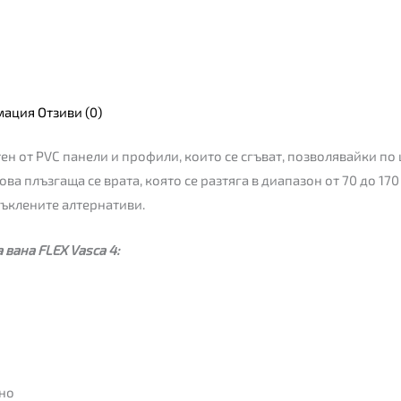
мация
Отзиви (0)
тен от PVC панели и профили, които се сгъват, позволявайки по
лова плъзгаща се врата, която се разтяга в диапазон от 70 до 170
стъклените алтернативи.
вана FLEX Vasca 4:
вно