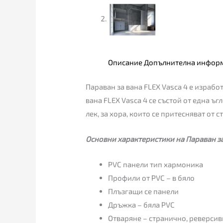
Описание
Допълнителна инфор
Параван за вана FLEX Vasca 4 е израбо
вана FLEX Vasca 4 се състой от една ъг
лек, за хора, които се притесняват от 
Основни характеристики на Параван за 
PVC панели тип хармоника
Профили от PVC – в бяло
Плъзгащи се панели
Дръжка – бяла PVC
Отваряне – странично, реверси