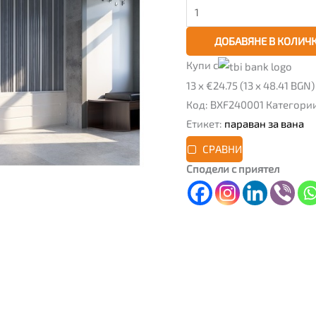
обков
PVC,
ДОБАВЯНЕ В КОЛИЧ
бял
Купи с
13 x €24.75 (13 x 48.41 BGN)
Код:
BXF240001
Категори
Етикет:
параван за вана
СРАВНИ
Сподели с приятел