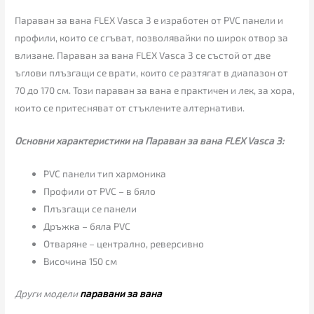
Параван за вана FLEX Vasca 3 е изработен от PVC панели и
профили, които се сгъват, позволявайки по широк отвор за
влизане. Параван за вана FLEX Vasca 3 се състой от две
ъглови плъзгащи се врати, които се разтягат в диапазон от
70 до 170 см. Този параван за вана е практичен и лек, за хора,
които се притесняват от стъклените алтернативи.
Основни характеристики на Параван за вана FLEX Vasca 3:
PVC панели тип хармоника
Профили от PVC – в бяло
Плъзгащи се панели
Дръжка – бяла PVC
Отваряне – централно, реверсивно
Височина 150 см
Други модели
паравани за вана