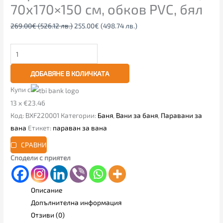
70х170×150 см, обков PVC, бял
269.00
€
(526.12 лв.)
255.00
€
(498.74 лв.)
ДОБАВЯНЕ В КОЛИЧКАТА
Купи с
13 x €23.46
Код:
BXF220001
Категории:
Баня
,
Вани за баня
,
Паравани за
вана
Етикет:
параван за вана
СРАВНИ
Сподели с приятел
Описание
Допълнителна информация
Отзиви (0)