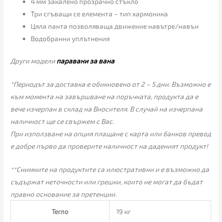
4 мм закалено прозрачно стъкло
Три сгъващи се елемента – тип хармоника
Цяла панта позволяваща движение навътре/навън
Водобранни уплътнения
Други модели
паравани за вана
*Периодът за доставка е обикновено от 2 – 5 дни. Възможно е
към момента на завършване на поръчката, продукта да е
вече изчерпан в склад на Вносителя. В случай на изчерпана
наличност ще се свържем с Вас.
При използване на опция плащане с карта или банков превод
е добре първо да проверите наличност на даденият продукт!
**Снимките на продуктите са илюстративни и е възможно да
съдържат неточности или грешки, които не могат да бъдат
правно основание за претенции.
Тегло
19 кг