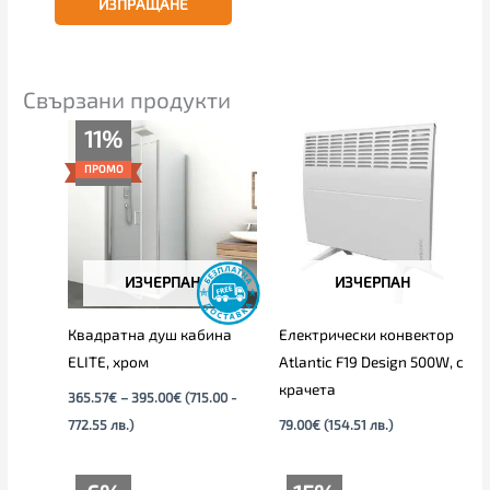
Свързани продукти
Price
11%
range:
365.57€
ПРОМО
through
395.00€
ИЗЧЕРПАН
ИЗЧЕРПАН
Квадратна душ кабина
Електрически конвектор
ELITE, хром
Atlantic F19 Design 500W, с
крачета
365.57
€
–
395.00
€
(715.00 -
772.55 лв.)
79.00
€
(154.51 лв.)
Price
Original
Текущата