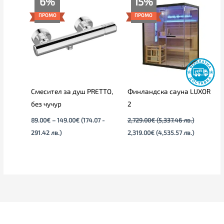
6%
15%
range:
price
цена
89.00€
was:
е:
ПРОМО
ПРОМО
through
2,729.00€
2,319.00€
149.00€
(5,337.46
(4,535.57
лв.).
лв.).
Смесител за душ PRETTO,
Финландска сауна LUXOR
без чучур
2
89.00
€
–
149.00
€
(174.07 -
2,729.00
€
(5,337.46 лв.)
291.42 лв.)
2,319.00
€
(4,535.57 лв.)