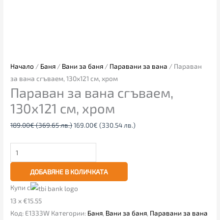
Начало
/
Баня
/
Вани за баня
/
Паравани за вана
/ Параван
за вана сгъваем, 130х121 см, хром
Параван за вана сгъваем,
130х121 см, хром
189.00
€
(369.65 лв.)
169.00
€
(330.54 лв.)
ДОБАВЯНЕ В КОЛИЧКАТА
Купи с
13 x €15.55
Код:
E1333W
Категории:
Баня
,
Вани за баня
,
Паравани за вана