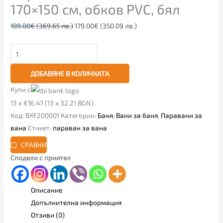
170×150 см, обков PVC, бял
189.00
€
(369.65 лв.)
179.00
€
(350.09 лв.)
ДОБАВЯНЕ В КОЛИЧКАТА
Купи с
13 x €16.47 (13 x 32.21 BGN)
Код:
BXF200001
Категории:
Баня
,
Вани за баня
,
Паравани за
вана
Етикет:
параван за вана
СРАВНИ
Сподели с приятел
Описание
Допълнителна информация
Отзиви (0)