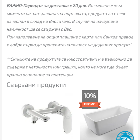
ВАЖНО:
Периодът за доставка е 20 дни.
Възможно е към
момента на завършване на поръчката, продукта да е вече
изчерпан в склад на Вносителя. В случай на изчерпана
наличност ще се свържем с Вас.
При използване на опция плащане с карта или банков превод
е добре първо да проверите наличност на даденият продукт!
**Снимките на продуктите са илюстративни и е възможно да
съдържат неточности или грешки, които не могат да бъдат
правно основание за претенции.
Свързани продукти
Original
Текущата
10%
price
цена
was:
е:
ПРОМО
1,349.00€
1,215.00€
(2,638.41
(2,376.33
лв.).
лв.).