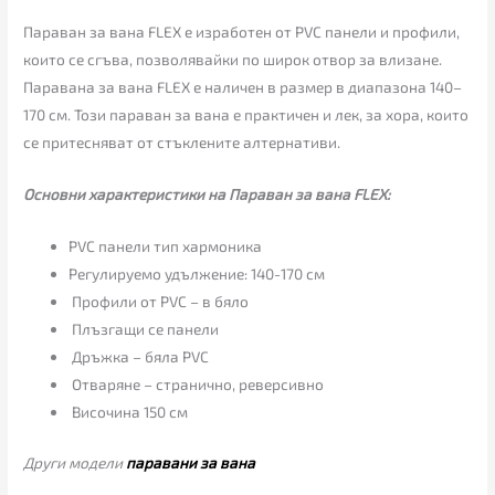
Параван за вана FLEX е изработен от PVC панели и профили,
които се сгъва, позволявайки по широк отвор за влизане.
Паравана за вана FLEX е наличен в размер в диапазона 140–
170 см. Този параван за вана е практичен и лек, за хора, които
се притесняват от стъклените алтернативи.
Основни характеристики на Параван за вана FLEX:
PVC панели тип хармоника
Регулируемо удължение: 140-170 см
Профили от PVC – в бяло
Плъзгащи се панели
Дръжка – бяла PVC
Отваряне – странично, реверсивно
Височина 150 см
Други модели
паравани за вана