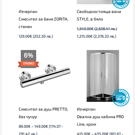
Изчерпан
Свободностояща вана
Смесител за баня ZORITA,
STYLE, в бяло
стенен
1,349.00
€
(2,638.41 лв.)
129.00
€
(252.30 лв.)
1,215.00
€
(2,376.33 лв.)
Price
Price
6%
range:
range:
89.00€
415.00€
ПРОМО
through
through
149.00€
435.00€
Смесител за душ PRETTO,
Изчерпан
без чучур
Овална душ кабина PRO
Line, хром
89.00
€
–
149.00
€
(174.07 -
291.42 лв.)
415.00
€
–
435.00
€
(811.67 -