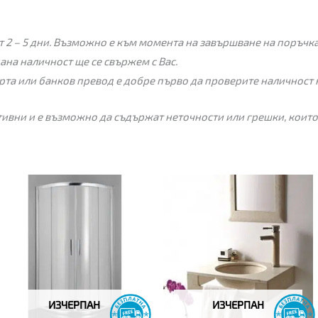
 2 – 5 дни. Възможно е към момента на завършване на поръчкат
пана наличност ще се свържем с Вас.
рта или банков превод е добре първо да проверите наличност 
ивни и е възможно да съдържат неточности или грешки, които
Price
range:
415.00€
through
435.00€
ИЗЧЕРПАН
ИЗЧЕРПАН