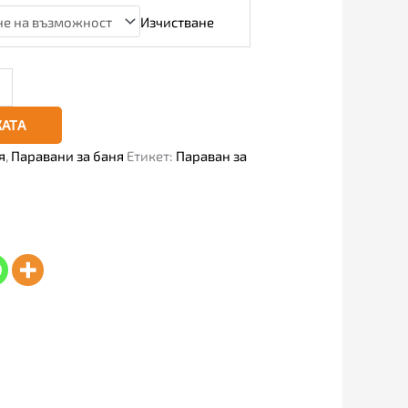
Изчистване
КАТА
я
,
Паравани за баня
Етикет:
Параван за