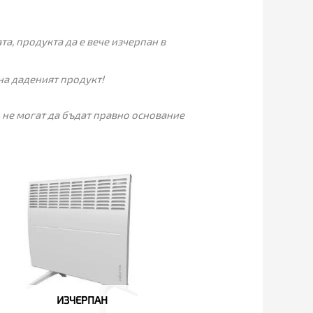
а, продукта да е вече изчерпан в
на даденият продукт!
 не могат да бъдат правно основание
ИЗЧЕРПАН