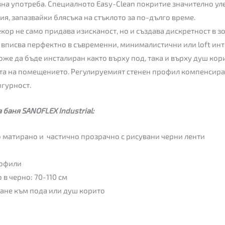
на употреба. Специалното Easy-Clean покритие значително ул
я, запазвайки блясъка на стъклото за по-дълго време.
екор не само придава изисканост, но и създава дискретност в 
 вписва перфектно в съвременни, минималистични или loft ин
же да бъде инсталиран както върху под, така и върху душ кори
а на помещението. Регулируемият стенен профил компенсира 
игурност.
 баня SANOFLEX Industrial:
о матирано и частично прозрачно с рисувани черни ленти
рофили
в черно: 70-110 см
пване към пода или душ корито