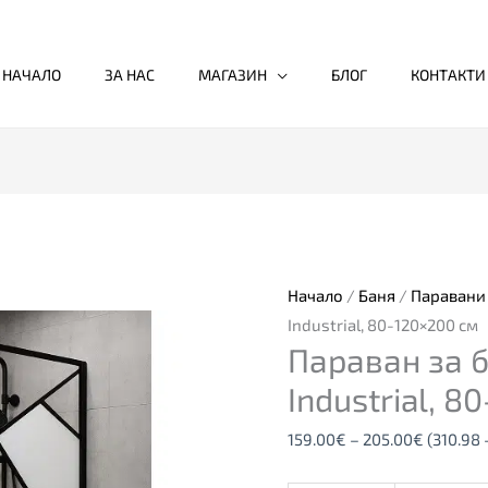
НАЧАЛО
ЗА НАС
МАГАЗИН
БЛОГ
КОНТАКТИ
количество
Price
за
range:
Параван
159.00€
за
through
Начало
/
Баня
/
Паравани 
баня
205.00€
Industrial, 80-120×200 см
Параван за 
SANOFLEX
Industrial,
Industrial, 8
80-
159.00
€
–
205.00
€
(310.98 
120×200
см