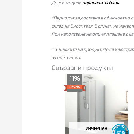
Други модели
паравани за баня
*Периодът за доставка е обикновено от
склад на Вносителя. В случай на изчер
При използване на опция плащане с ка
**Снимките на продуктите са илюстрат
за претенции.
Свързани продукти
Price
11%
range:
365.57€
ПРОМО
through
395.00€
ИЗЧЕРПАН