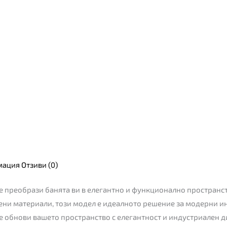
мация
Отзиви (0)
ще преобрази банята ви в елегантно и функционално пространс
ни материали, този модел е идеалното решение за модерни ин
ще обнови вашето пространство с елегантност и индустриален д