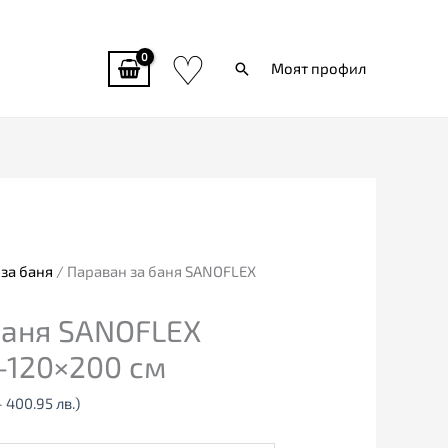
♡
Търси
Моят профил
за баня
/ Параван за баня SANOFLEX
баня SANOFLEX
0-120×200 см
- 400.95 лв.)