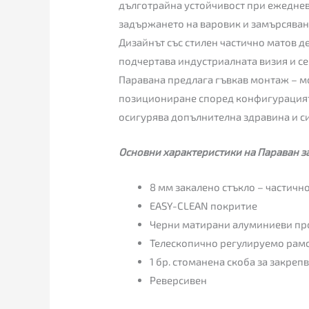
дълготрайна устойчивост при ежеднев
задържането на варовик и замърсявани
Дизайнът със стилен частично матов д
подчертава индустриалната визия и се
Паравана предлага гъвкав монтаж – мо
позициониране според конфигурацият
осигурява допълнителна здравина и с
Основни характеристики на Параван за
8 мм закалено стъкло – частичн
EASY-CLEAN покритие
Черни матирани алуминиеви п
Телескопично регулируемо рамо 
1 бр. стоманена скоба за закре
Реверсивен