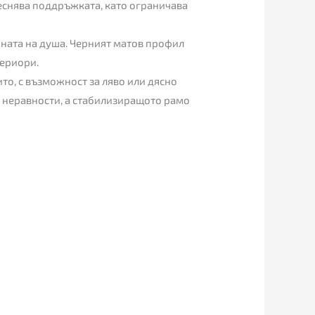
еснява поддръжката, като ограничава
зоната на душа. Черният матов профил
териори.
то, с възможност за ляво или дясно
неравности, а стабилизиращото рамо