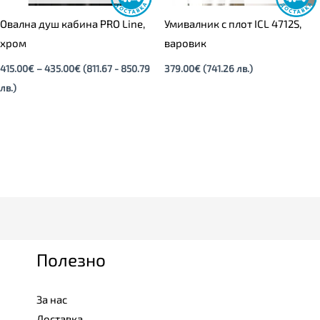
Овална душ кабина PRO Line,
Умивалник с плот ICL 4712S,
хром
варовик
415.00
€
–
435.00
€
(811.67 - 850.79
379.00
€
(741.26 лв.)
лв.)
Полезно
За нас
Доставка