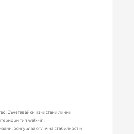
тво. Съчетавайки изчистени линии,
териори тип walk-in.
изайн. осигурява отлична стабилност и