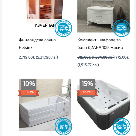
(1,515.77
(1,594.00
лв.).
лв.).
ИЗЧЕРПАН
Финландска сауна
Комплект шкафове за
Helsinki
баня ДИАНА 100, масив
2,719.00
€
(5,317.90 лв.)
815.00
€
(1,594.00 лв.)
775.00
€
(1,515.77 лв.)
Original
Текущата
Price
10%
15%
price
цена
range:
was:
е:
3,809.00€
ПРОМО
ПРОМО
2,289.00€.
2,059.00€.
through
4,265.00€