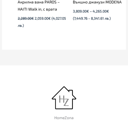
Акрилна вана PAROS –
Външно джакузи MODENA
HAITI Walk in, с врата
3,809.00
€
–
4,265.00
€
2,289.00
€
2,059.00
€
(4,027.05
(7,449.76 - 8,341.61 лв.)
лв.)
HomeZona