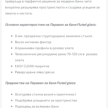
превръща в перфектно решение за модерни бани, като
визуално разширява пространството и създава усещане за
лекота и чистота.
Основни характеристики на Параван за баня Fluted glass:
8 мм. прозрачно структурирано закалено стъкло
Висок хигиенен фактор
Алуминиеви профили в розово злато
Телескопично регулируемо рамо 70-120 см в розово
злато
EASY CLEAN покритие
Реверсирана ляво/дясно
Предимства на Параван за баня Fluted glass:
Осигурява стилна визия и практичност
Подобрява усещането за пространство
Подходящ за всякакви бани