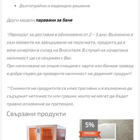
Дълготрайно и надеждно решение
Други модели
паравани за баня
*Периодът за доставка е обикновено от 2 – 5 дни. Възможно е
към момента на завършване на поръчката, продукта да е
вече изчерпан в склад на Вносителя. В случай на изчерпана
наличност ще се свържем с Вас.
При използване на опция плащане с карта или банков превод
е добре първо да проверите наличност на даденият продукт!
**Снимките на продуктите са илюстративни и е възможно да
съдържат неточности или грешки, които не могат да бъдат
правно основание за претенции.
Свързани продукти
Текущата
Original
5%
цена
price
е:
was:
ПРОМО
775.00€
815.00€