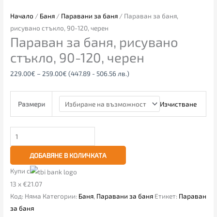
Начало
/
Баня
/
Паравани за баня
/ Параван за баня,
рисувано стъкло, 90-120, черен
Параван за баня, рисувано
стъкло, 90-120, черен
229.00
€
–
259.00
€
(447.89 - 506.56 лв.)
Изчистване
Размери
ДОБАВЯНЕ В КОЛИЧКАТА
Купи с
13 x €21.07
Код:
Няма
Категории:
Баня
,
Паравани за баня
Етикет:
Параван
за баня