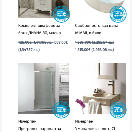
Комплект шкафове за
Свободностояща вана
баня ДИАНА 80, масив
MIAMI, в бяло
725.00
€
(1,417.98 лв.)
689.00
€
1,685.00
€
(3,295.57 лв.)
(1,347.57 лв.)
1,515.00
€
(2,963.08 лв.)
Price
range:
289.00€
through
325.00€
Изчерпан
Изчерпан
Преграден параван за
Умивалник с плот ICL