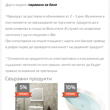
Други модели
паравани за баня
*Периодът за доставка е обикновено от 2 – 5 дни. Възможно е
към момента на завършване на поръчката, продукта да е
вече изчерпан в склад на Вносителя. В случай на изчерпана
наличност ще се свържем с Вас.
При използване на опция плащане с карта или банков превод
е добре първо да проверите наличност на даденият продукт!
**Снимките на продуктите са илюстративни и е възможно да
съдържат неточности или грешки, които не могат да бъдат
правно основание за претенции.
Свързани продукти
Текущата
Original
Original
Текущата
5%
10%
цена
price
price
цена
е:
was:
was:
е:
ПРОМО
ПРОМО
689.00€
725.00€
1,685.00€
1,515.00€
(1,347.57
(1,417.98
(3,295.57
(2,963.08
лв.).
лв.).
лв.).
лв.).