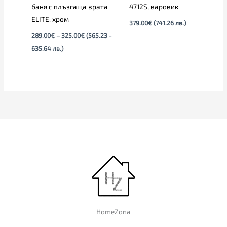
баня с плъзгаща врата
4712S, варовик
ELITЕ, хром
379.00
€
(741.26 лв.)
289.00
€
–
325.00
€
(565.23 -
635.64 лв.)
HomeZona