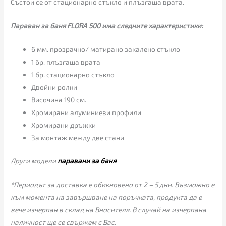
Състои се от стационарно стъкло и плъзгаща врата.
Параван за баня FLORA 500 има следните характеристики:
6 мм. прозрачно/ матирано закалено стъкло
1 бр. плъзгаща врата
1 бр. стационарно стъкло
Двойни ролки
Височина 190 см.
Хромирани алуминиеви профили
Хромирани дръжки
За монтаж между две стани
Други модели
паравани за баня
*Периодът за доставка е обикновено от 2 – 5 дни. Възможно е
към момента на завършване на поръчката, продукта да е
вече изчерпан в склад на Вносителя. В случай на изчерпана
наличност ще се свържем с Вас.