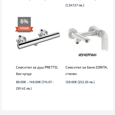
(1,347.57 лв.)
Price
6%
range:
89.00€
ПРОМО
through
149.00€
ИЗЧЕРПАН
Смесител за душ PRETTO,
Смесител за баня ZORITA,
без чучур
стенен
89.00
€
–
149.00
€
(174.07 -
129.00
€
(252.30 лв.)
291.42 лв.)