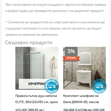
При използване на опция плащане с карта или банков превод
е добре първо да проверите наличност на даденият продукт!
**Снимките на продуктите са илюстративни и е възможно да
съдържат неточности или грешки, които не могат да бъдат
правно основание за претенции.
Свързани продукти
Текущата
Original
5%
цена
price
е:
was:
ПРОМО
689.00€
725.00€
(1,347.57
(1,417.98
лв.).
лв.).
ИЗЧЕРПАН
Правоъгълна душ кабина
Комплект шкафове за
ELITE, 80х120х195 см, хром
баня ДИАНА 80, масив
455.00
€
(889.90 лв.)
725.00
€
(1,417.98 лв.)
689.00
€