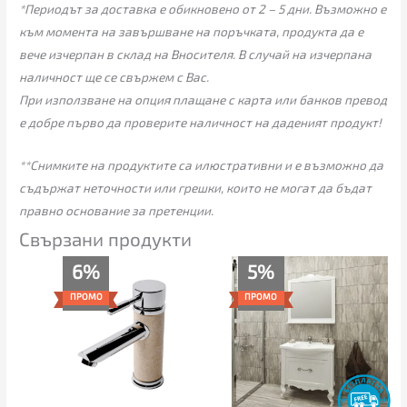
*Периодът за доставка е обикновено от 2 – 5 дни. Възможно е
към момента на завършване на поръчката, продукта да е
вече изчерпан в склад на Вносителя. В случай на изчерпана
наличност ще се свържем с Вас.
При използване на опция плащане с карта или банков превод
е добре първо да проверите наличност на даденият продукт!
**Снимките на продуктите са илюстративни и е възможно да
съдържат неточности или грешки, които не могат да бъдат
правно основание за претенции.
Свързани продукти
Текущата
Original
Текущата
Original
6%
5%
цена
price
цена
price
е:
was:
е:
was:
ПРОМО
ПРОМО
149.00€
159.00€
689.00€
725.00€
(291.42
(310.98
(1,347.57
(1,417.98
лв.).
лв.).
лв.).
лв.).