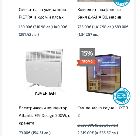
Смесител за умивалник
Комплект шкафове за
PIETRA, в хром и пясък
баня ДИАНА 80, масив
159.00
€
(310.98 лв.)
149.00
€
725.00
€
(1,417.98 лв.)
689.00
€
(291.42 лв.)
(1,347.57 лв.)
Original
Текущата
15%
price
цена
was:
е:
ПРОМО
2,729.00€
2,319.00€
(5,337.46
(4,535.57
лв.).
лв.).
ИЗЧЕРПАН
Електрически конвектор
Финландска сауна LUXOR
Atlantic F19 Design 500W, с
2
крачета
2,729.00
€
(5,337.46 лв.)
79.00
€
(154.51 лв.)
2,319.00
€
(4,535.57 лв.)