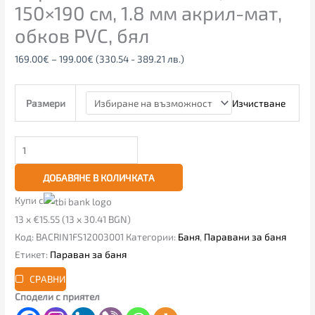
150×190 см, 1.8 мм акрил-мат,
обков PVC, бял
169.00
€
–
199.00
€
(330.54 - 389.21 лв.)
Изчистване
Размери
ДОБАВЯНЕ В КОЛИЧКАТА
Купи с
13 x €15.55 (13 x 30.41 BGN)
Код:
BACRIN1FS12003001
Категории:
Баня
,
Паравани за баня
Етикет:
Параван за баня
СРАВНИ
Сподели с приятел