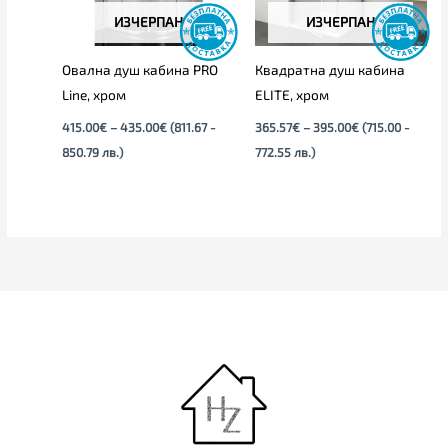
ИЗЧЕРПАН
ИЗЧЕРПАН
Овална душ кабина PRO
Квадратна душ кабина
Line, хром
ELITE, хром
415.00
€
–
435.00
€
(811.67 -
365.57
€
–
395.00
€
(715.00 -
850.79 лв.)
772.55 лв.)