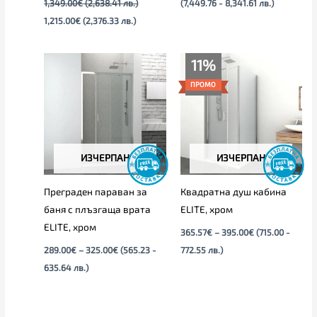
1,349.00
€
(2,638.41 лв.)
(7,449.76 - 8,341.61 лв.)
1,215.00
€
(2,376.33 лв.)
Price
Price
11%
range:
range:
289.00€
365.57€
ПРОМО
through
through
325.00€
395.00€
ИЗЧЕРПАН
ИЗЧЕРПАН
Преграден параван за
Квадратна душ кабина
баня с плъзгаща врата
ELITE, хром
ELITЕ, хром
365.57
€
–
395.00
€
(715.00 -
289.00
€
–
325.00
€
(565.23 -
772.55 лв.)
635.64 лв.)