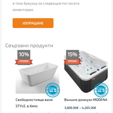
в този браузър за следващия път когато
коментирам.
Свързани продукти
Original
Текущата
Price
10%
15%
price
цена
range:
was:
е:
3,809.00€
ПРОМО
ПРОМО
1,349.00€
1,215.00€
through
(2,638.41
(2,376.33
4,265.00€
лв.).
лв.).
Свободностояща вана
Външно джакузи MODENA
STYLE, в бяло
3,809.00
€
–
4,265.00
€