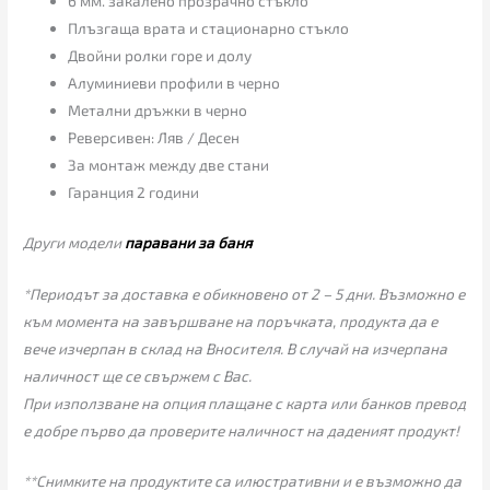
6 мм. закалено прозрачно стъкло
Плъзгаща врата и стационарно стъкло
Двойни ролки горе и долу
Алуминиеви профили в черно
Метални дръжки в черно
Реверсивен: Ляв / Десен
За монтаж между две стани
Гаранция 2 години
Други модели
паравани за баня
*Периодът за доставка е обикновено от 2 – 5 дни. Възможно е
към момента на завършване на поръчката, продукта да е
вече изчерпан в склад на Вносителя. В случай на изчерпана
наличност ще се свържем с Вас.
При използване на опция плащане с карта или банков превод
е добре първо да проверите наличност на даденият продукт!
**Снимките на продуктите са илюстративни и е възможно да