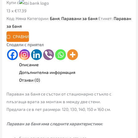
Купи с
13 x €17.39
Код:
Няма
Категории:
Баня
,
Паравани за баня
Етикет:
Параван
за баня
СРАВНИ
Сподели с приятел
Описание
Допълнителна информация
Отзиви (0)
Параван за баня се състои от стационарно стъкло с
плъзгаща врата за монтаж в между две стени.
Предлага се в пет размера: 120, 130, 140, 150 и 160 см.
Параван за баня има следните характеристики: