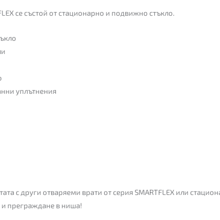
LEX се състой от стационарно и подвижно стъкло.
тъкло
ли
о
анни уплътнения
та с други отваряеми врати от серия SMARTFLEX или стацион
 и преграждане в ниша!