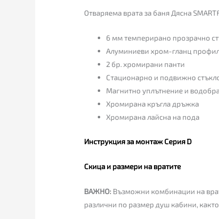
Отваряема врата за баня Дясна SMARTF
6 мм темперирано прозрачно с
Алуминиеви хром-гланц профи
2 бр. хромирани панти
Стационарно и подвижно стъкл
Магнитно уплътнение и водобр
Хромирана кръгла дръжка
Хромирана лайсна на пода
Инструкция за монтаж Серия D
Скица и размери на вратите
ВАЖНО:
Възможни комбинации на врата
различни по размер душ кабини, както