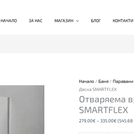
НАЧАЛО
ЗА НАС
МАГАЗИН
БЛОГ
КОНТАКТИ
количество
Price
за
range:
Отваряема
279.00€
врата
through
Начало
/
Баня
/
Паравани 
за
335.00€
Дясна SMARTFLEX
Отваряема в
баня
Дясна
SMARTFLEX
SMARTFLEX
279.00
€
–
335.00
€
(545.68 