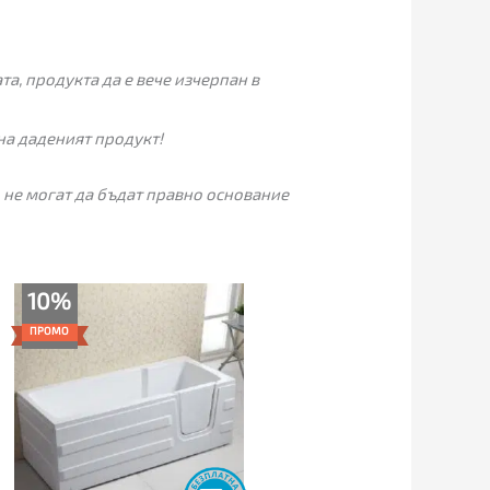
а, продукта да е вече изчерпан в
на даденият продукт!
 не могат да бъдат правно основание
Original
Текущата
10%
price
цена
was:
е:
ПРОМО
2,289.00€.
2,059.00€.