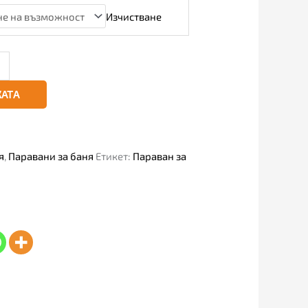
Изчистване
КАТА
я
,
Паравани за баня
Етикет:
Параван за