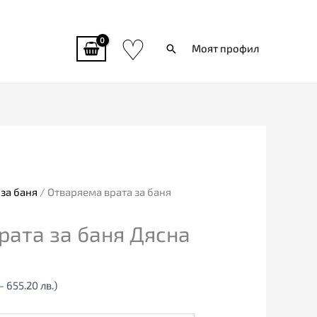
♡
Търси
Моят профил
за баня
/ Отваряема врата за баня
рата за баня Дясна
- 655.20 лв.)