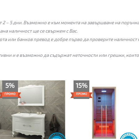
 2 – 5 дни. Възможно е към момента на завършване на поръчкат
пана наличност ще се свържем с Вас.
рта или банков превод е добре първо да проверите наличност 
ивни и е възможно да съдържат неточности или грешки, които
Текущата
Original
Price
5%
15%
цена
price
range:
е:
was:
1,345.00€
ПРОМО
ПРОМО
775.00€
815.00€
through
(1,515.77
(1,594.00
1,499.00€
лв.).
лв.).