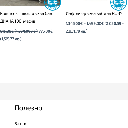
Комплект шкафове за баня
Инфрачервена кабина RUBY
ДИАНА 100, масив
1,345.00
€
–
1,499.00
€
(2,630.59 -
815.00
€
(1,594.00 лв.)
775.00
€
2,931.79 лв.)
(1,515.77 лв.)
Полезно
За нас