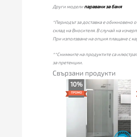
Други модели
паравани за баня
*Периодът за доставка е обикновено от
склад на Вносителя. В случай на изчер
При използване на опция плащане с ка
**Снимките на продуктите са илюстрат
за претенции.
Свързани продукти
Price
10%
range:
309.00€
ПРОМО
through
365.00€