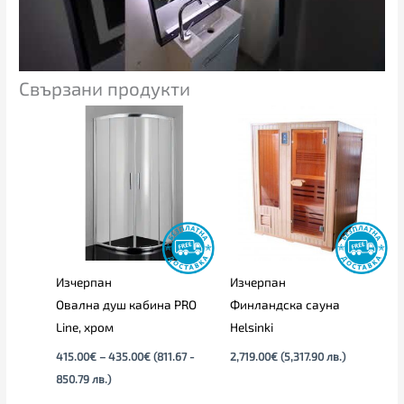
Свързани продукти
Price
range:
415.00€
through
435.00€
Изчерпан
Изчерпан
Овална душ кабина PRO
Финландска сауна
Line, хром
Helsinki
415.00
€
–
435.00
€
(811.67 -
2,719.00
€
(5,317.90 лв.)
850.79 лв.)