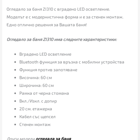
Огледало за баня ZI310 с вградено LED осветление.
Моделът е с модернистична форма и е за стенен монтаж.
Едно отлично решения за Вашата баня!
Огледало за баня ZI310 има следните характеристики:
Вградено LED осветление
Bluetooth функция за връзка с мобилни устройства
Функция против запотяване
Височина: 60 см
Широчина: 60 см
Рамка от черна стомана
Вкл./Изкл. с допир
20 см. етажерка
Кабел със щепсел
Стенен монтаж
Други модели
огледала за баня