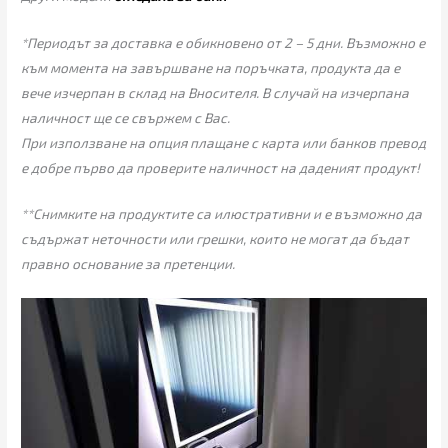
*Периодът за доставка е обикновено от 2 – 5 дни. Възможно е
към момента на завършване на поръчката, продукта да е
вече изчерпан в склад на Вносителя. В случай на изчерпана
наличност ще се свържем с Вас.
При използване на опция плащане с карта или банков превод
е добре първо да проверите наличност на даденият продукт!
**Снимките на продуктите са илюстративни и е възможно да
съдържат неточности или грешки, които не могат да бъдат
правно основание за претенции.