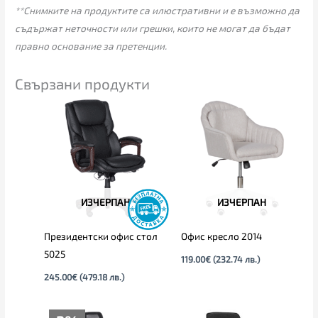
**Снимките на продуктите са илюстративни и е възможно да
съдържат неточности или грешки, които не могат да бъдат
правно основание за претенции.
Свързани продукти
ИЗЧЕРПАН
ИЗЧЕРПАН
Президентски офис стол
Офис кресло 2014
5025
119.00
€
(232.74 лв.)
245.00
€
(479.18 лв.)
Текущата
Original