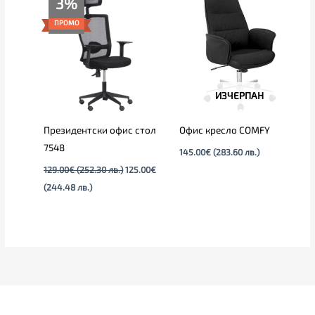
3%
цена
price
е:
was:
ПРОМО
125.00€
129.00€
(244.48
(252.30
лв.).
лв.).
ИЗЧЕРПАН
Президентски офис стол
Офис кресло COMFY
7548
145.00
€
(283.60 лв.)
129.00
€
(252.30 лв.)
125.00
€
(244.48 лв.)