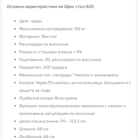
Основни характеристики на Офис стол 920:
Цвят: черен
Максимално натоварване: 150 кг
Материал: Текстил
Регулируем по височина
Рамка от стъклени влакна + PA
Подглавник: 2D, регулируем по височина
Поворотен: 360 градуса
Механизъм тип „пеперуда“: Наклон и заключване
Колела: Черен PU найлон, антискользящи, безшумни и с
защита за пода
Лумбална опора: Фиксирана
Функции: многофункционален механизъм с наклон и
заключване, регулируем по височина
Цялостна височина: 114 – 123.5 см
Ширина: 68 см
Дълбочина: 68 см