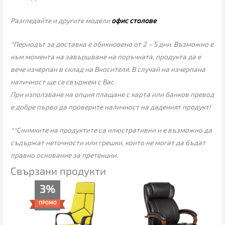
Разгледайте и другите модели
офис столове
*Периодът за доставка е обикновено от 2 – 5 дни. Възможно е
към момента на завършване на поръчката, продукта да е
вече изчерпан в склад на Вносителя. В случай на изчерпана
наличност ще се свържем с Вас.
При използване на опция плащане с карта или банков превод
е добре първо да проверите наличност на даденият продукт!
**Снимките на продуктите са илюстративни и е възможно да
съдържат неточности или грешки, които не могат да бъдат
правно основание за претенции.
Свързани продукти
Текущата
Original
3%
цена
price
е:
was:
ПРОМО
135.00€
139.00€
(264.04
(271.86
лв.).
лв.).