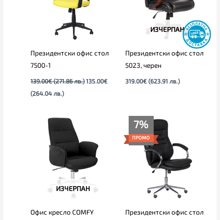
ИЗЧЕРПАН
Президентски офис стол
Президентски офис стол
7500-1
5023, черен
139.00
€
(271.86 лв.)
135.00
€
319.00
€
(623.91 лв.)
(264.04 лв.)
Original
Текущата
7%
price
цена
was:
е:
ПРОМО
149.00€.
139.00€.
ИЗЧЕРПАН
Офис кресло COMFY
Президентски офис стол