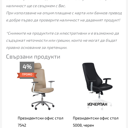
наличност ще се свържем с Вас.
При използване на опция плащане с карта или банков превод
е добре първо да проверите наличност на даденият продукт!
*Снимките на продуктите са илюстративни и е възможно да
съдържат неточности или грешки, които не могат да бъдат
правно основание за претенции.
Свързани продукти
Price
4%
range:
225.00€
ПРОМО
through
235.00€
ИЗЧЕРПАН
Президентски офис стол
Президентски офис стол
7542
5008, черен