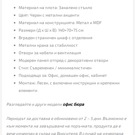
Материал на плота: Закалено стъкло
Цвят: Черен с метални акценти
Материал на конструкцията: Метал и MDF
Размери (Д х Ш х В): 140×70×75 см
Вграден страничен шкаф с отделения
Метални крака за стабилност
Отвори за кабели и вентилация
Модерен панел отпред с декоративни отвори
Стил: Съвременен / минималистичен
Подходящо за: Офис, домашен офис, кабинет
Монтаж: Лесен, с включени инструкции и крепежни
елементи
Разгледайте и други модели
офис бюра
Периодът за доставка е обикновено от 2 – 5 дни. Възможно е
към момента на завършване на поръчката, продукта да е
вече изчерпан в склад на Вносителя. В случай на изчерпана