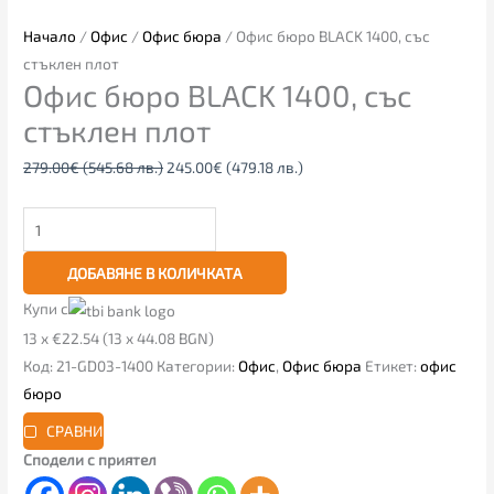
Начало
/
Офис
/
Офис бюра
/ Офис бюро BLACK 1400, със
стъклен плот
Офис бюро BLACK 1400, със
стъклен плот
279.00
€
(545.68 лв.)
245.00
€
(479.18 лв.)
ДОБАВЯНЕ В КОЛИЧКАТА
Купи с
13 x €22.54 (13 x 44.08 BGN)
Код:
21-GD03-1400
Категории:
Офис
,
Офис бюра
Етикет:
офис
бюро
СРАВНИ
Сподели с приятел